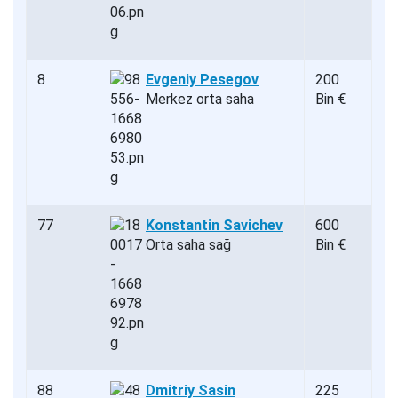
8
Evgeniy Pesegov
200
Merkez orta saha
Bin €
77
Konstantin Savichev
600
Orta saha sağ
Bin €
88
Dmitriy Sasin
225