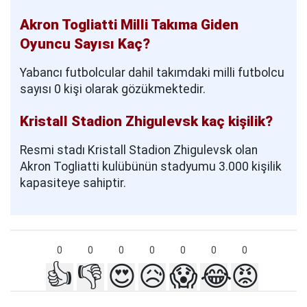
Akron Togliatti Milli Takıma Giden
Oyuncu Sayısı Kaç?
Yabancı futbolcular dahil takımdaki milli futbolcu
sayısı 0 kişi olarak gözükmektedir.
Kristall Stadion Zhigulevsk kaç kişilik?
Resmi stadı Kristall Stadion Zhigulevsk olan
Akron Togliatti kulübünün stadyumu 3.000 kişilik
kapasiteye sahiptir.
0
0
0
0
0
0
0
👍
👎
😍
😥
😱
😂
😡