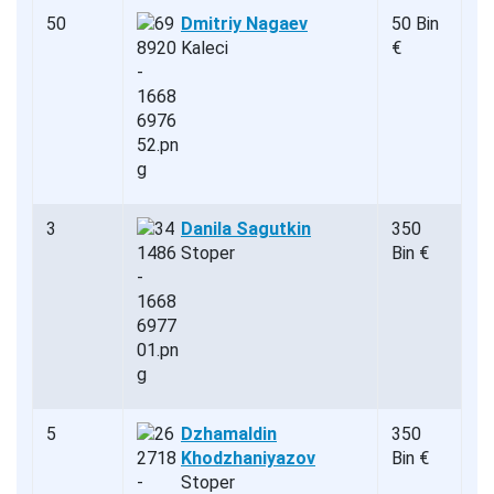
50
Dmitriy Nagaev
50 Bin
Kaleci
€
3
Danila Sagutkin
350
Stoper
Bin €
5
Dzhamaldin
350
Khodzhaniyazov
Bin €
Stoper