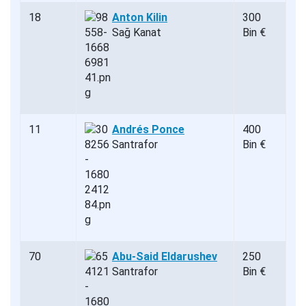
18
Anton Kilin
300
Sağ Kanat
Bin €
11
Andrés Ponce
400
Santrafor
Bin €
70
Abu-Said Eldarushev
250
Santrafor
Bin €