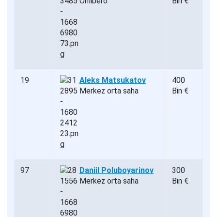
Önlibero
Bin €
19
Aleks Matsukatov
400
Merkez orta saha
Bin €
97
Daniil Poluboyarinov
300
Merkez orta saha
Bin €