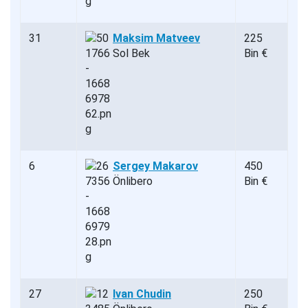
31
Maksim Matveev
225
Sol Bek
Bin €
6
Sergey Makarov
450
Önlibero
Bin €
27
Ivan Chudin
250