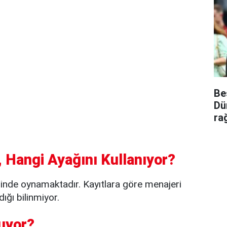
Be
Dü
ra
 Hangi Ayağını Kullanıyor?
iinde oynamaktadır. Kayıtlara göre menajeri
ığı bilinmiyor.
uyor?