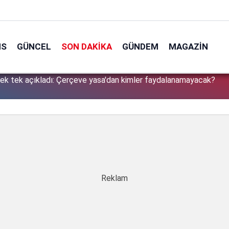
NS
GÜNCEL
SON DAKIKA
GÜNDEM
MAGAZIN
tek tek açıkladı: Çerçeve yasa'dan kimler faydalanamayacak?
1