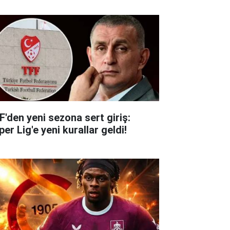
F'den yeni sezona sert giriş:
er Lig'e yeni kurallar geldi!