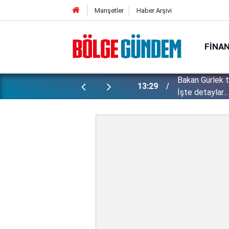
Manşetler
Haber Arşivi
FINA
Bakan Gürlek 
ı yapılan gizli planları deşifre etti!
13:29
İşte detaylar...