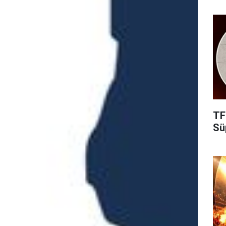
TF
Süp