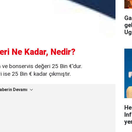
Gal
ge
Ug
eri Ne Kadar, Nedir?
a ve bonservis değeri 25 Bin €'dur.
ise 25 Bin € kadar çıkmıştır.
aberin Devamı
He
In
yen