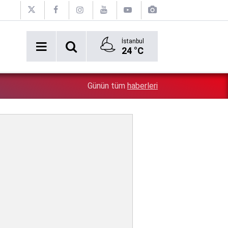
İstanbul
24 °C
2:54
Özgür Özel'e şok! Yüzde 50 ile kazandıkları il, CHP'de k
Günün tüm
haberleri