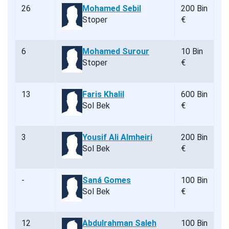
26
Mohamed Sebil
200 Bin
Stoper
€
6
Mohamed Surour
10 Bin
Stoper
€
13
Faris Khalil
600 Bin
Sol Bek
€
3
Yousif Ali Almheiri
200 Bin
Sol Bek
€
-
Saná Gomes
100 Bin
Sol Bek
€
12
Abdulrahman Saleh
100 Bin