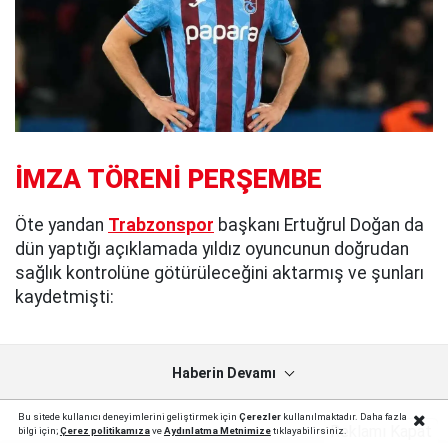
İMZA TÖRENİ PERŞEMBE
Öte yandan
Trabzonspor
başkanı Ertuğrul Doğan da
dün yaptığı açıklamada yıldız oyuncunun doğrudan
sağlık kontrolüne götürüleceğini aktarmış ve şunları
kaydetmişti:
Haberin Devamı
Bu sitede kullanıcı deneyimlerini geliştirmek için
Çerezler
kullanılmaktadır. Daha fazla
Reklamı Kapat
bilgi için;
Çerez politika
mıza
ve
Aydınlatma Metnimize
tıklayabilirsiniz.