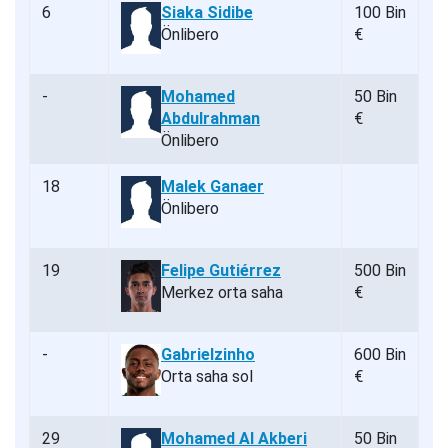
6
Siaka Sidibe
100 Bin
Önlibero
€
-
Mohamed
50 Bin
Abdulrahman
€
Önlibero
18
Malek Ganaer
Önlibero
19
Felipe Gutiérrez
500 Bin
Merkez orta saha
€
-
Gabrielzinho
600 Bin
Orta saha sol
€
29
Mohamed Al Akberi
50 Bin