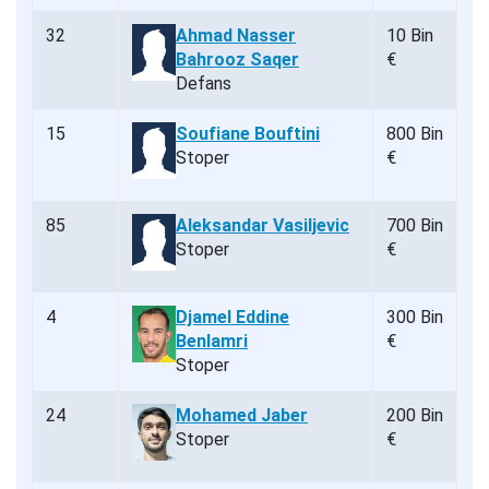
32
Ahmad Nasser
10 Bin
Bahrooz Saqer
€
Defans
15
Soufiane Bouftini
800 Bin
Stoper
€
85
Aleksandar Vasiljevic
700 Bin
Stoper
€
4
Djamel Eddine
300 Bin
Benlamri
€
Stoper
24
Mohamed Jaber
200 Bin
Stoper
€