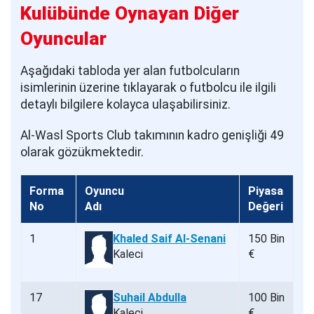
Kulübünde Oynayan Diğer
Oyuncular
Aşağıdaki tabloda yer alan futbolcuların
isimlerinin üzerine tıklayarak o futbolcu ile ilgili
detaylı bilgilere kolayca ulaşabilirsiniz.
Al-Wasl Sports Club takımının kadro genişliği 49
olarak gözükmektedir.
Forma
Oyuncu
Piyasa
No
Adı
Değeri
1
Khaled Saif Al-Senani
150 Bin
Kaleci
€
17
Suhail Abdulla
100 Bin
Kaleci
€