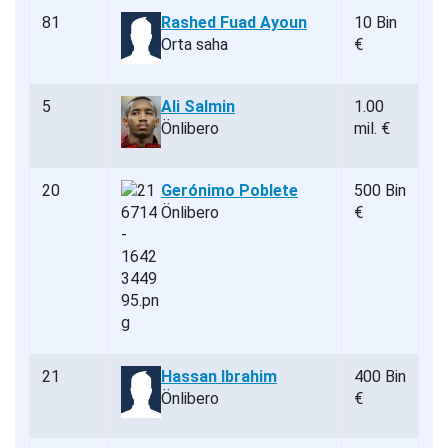
81
Rashed Fuad Ayoun
10 Bin
Orta saha
€
5
Ali Salmin
1.00
Önlibero
mil. €
20
Gerónimo Poblete
500 Bin
Önlibero
€
21
Hassan Ibrahim
400 Bin
Önlibero
€