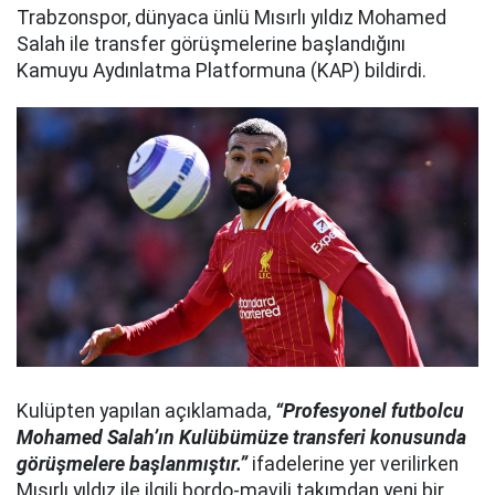
Trabzonspor, dünyaca ünlü Mısırlı yıldız Mohamed
Salah ile transfer görüşmelerine başlandığını
Kamuyu Aydınlatma Platformuna (KAP) bildirdi.
Kulüpten yapılan açıklamada,
“Profesyonel futbolcu
Mohamed Salah’ın Kulübümüze transferi konusunda
görüşmelere başlanmıştır.”
ifadelerine yer verilirken
Mısırlı yıldız ile ilgili bordo-mavili takımdan yeni bir