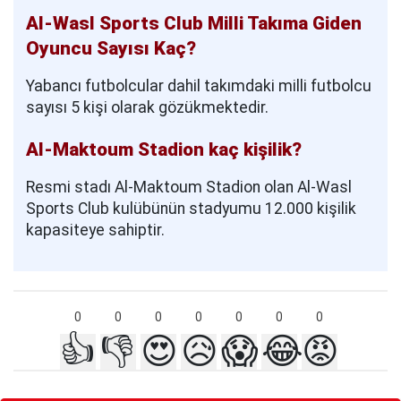
Al-Wasl Sports Club Milli Takıma Giden
Oyuncu Sayısı Kaç?
Yabancı futbolcular dahil takımdaki milli futbolcu
sayısı 5 kişi olarak gözükmektedir.
Al-Maktoum Stadion kaç kişilik?
Resmi stadı Al-Maktoum Stadion olan Al-Wasl
Sports Club kulübünün stadyumu 12.000 kişilik
kapasiteye sahiptir.
0
0
0
0
0
0
0
👍
👎
😍
😥
😱
😂
😡