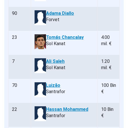
90
Adama Diallo
Forvet
23
Tomás Chancalay
4.00
Sol Kanat
mil. €
7
Ali Saleh
1.20
Sol Kanat
mil. €
70
Luizão
100 Bin
Santrafor
€
22
Hassan Mohammed
10 Bin
Santrafor
€