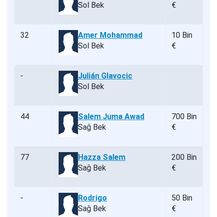
Sol Bek
€
32
Amer Mohammad
10 Bin
Sol Bek
€
-
Julián Glavocic
Sol Bek
44
Salem Juma Awad
700 Bin
Sağ Bek
€
77
Hazza Salem
200 Bin
Sağ Bek
€
-
Rodrigo
50 Bin
Sağ Bek
€