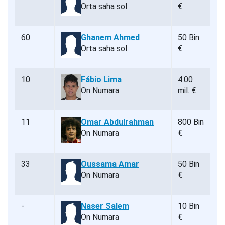
Orta saha sol
€
60
Ghanem Ahmed
50 Bin
Orta saha sol
€
10
Fábio Lima
4.00
On Numara
mil. €
11
Omar Abdulrahman
800 Bin
On Numara
€
33
Oussama Amar
50 Bin
On Numara
€
-
Naser Salem
10 Bin
On Numara
€