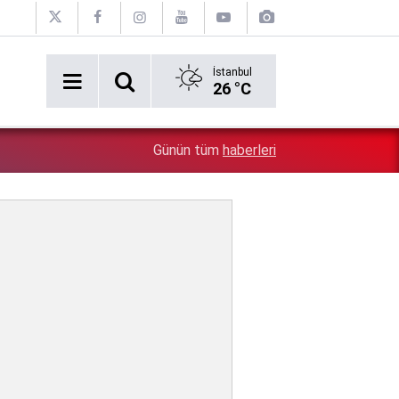
İstanbul
26 °C
Bu sıcaklar yakıp kavuracak! Hafta sonu hava nasıl, bu
9:51
Günün tüm
haberleri
İşte, 5 günlük hava durumu