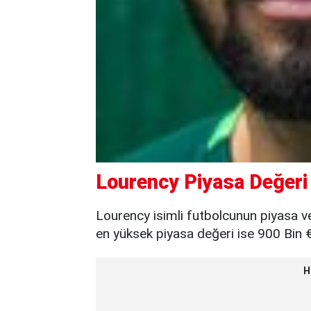
Lourency Piyasa Değeri
Lourency isimli futbolcunun piyasa v
en yüksek piyasa değeri ise 900 Bin €
H