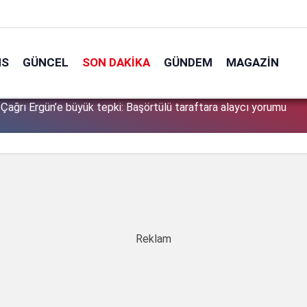
NS
GÜNCEL
SON DAKIKA
GÜNDEM
MAGAZIN
i Çağrı Ergün’e büyük tepki: Başörtülü taraftara alaycı yorumu
0