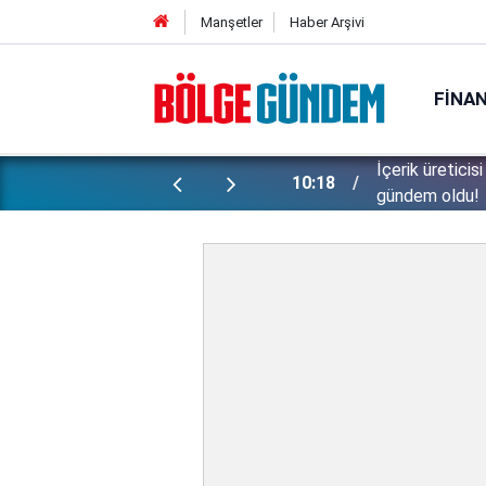
Manşetler
Haber Arşivi
FINA
İçerik üreticis
n: 10 şüpheli gözaltına alındı...
10:18
gündem oldu!