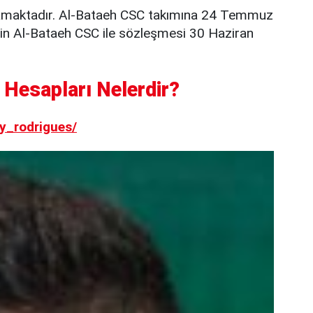
amaktadır. Al-Bataeh CSC takımına 24 Temmuz
'nin Al-Bataeh CSC ile sözleşmesi 30 Haziran
Hesapları Nelerdir?
y_rodrigues/