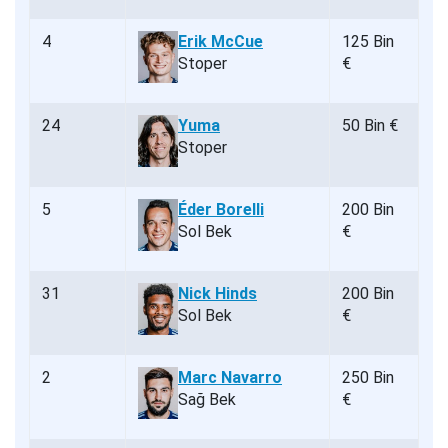
4
Erik McCue
125 Bin
Stoper
€
24
Yuma
50 Bin €
Stoper
5
Éder Borelli
200 Bin
Sol Bek
€
31
Nick Hinds
200 Bin
Sol Bek
€
2
Marc Navarro
250 Bin
Sağ Bek
€