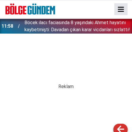
:
Böcek ilacı faciasında 8 yaşındaki Ahmet hayatını
11:58
kaybetmişti: Davadan çıkan karar vicdanları sızlattı!