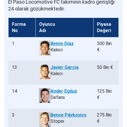
El Paso Locomotive FC takımının kadro genişliği
24 olarak gözükmektedir.
Forma
Oyuncu
Piyasa
No
Adı
Değeri
1
Benny Díaz
300 Bin
Kaleci
€
13
Javier Garcia
50 Bin €
Kaleci
14
Ander Egiluz
125 Bin
Defans
€
3
Bence Pávkovics
275 Bin
Stoper
€