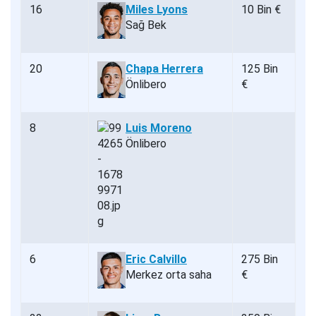
16
Miles Lyons
10 Bin €
Sağ Bek
20
Chapa Herrera
125 Bin
Önlibero
€
8
Luis Moreno
Önlibero
6
Eric Calvillo
275 Bin
Merkez orta saha
€