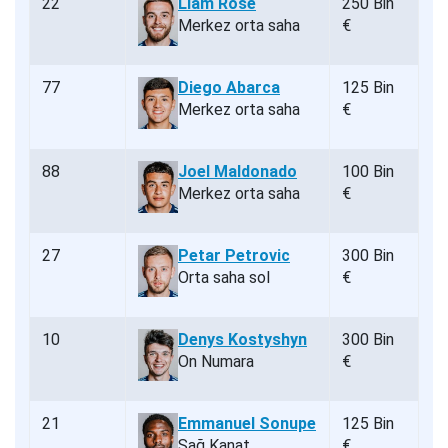
22
Liam Rose
250 Bin
Merkez orta saha
€
77
Diego Abarca
125 Bin
Merkez orta saha
€
88
Joel Maldonado
100 Bin
Merkez orta saha
€
27
Petar Petrovic
300 Bin
Orta saha sol
€
10
Denys Kostyshyn
300 Bin
On Numara
€
21
Emmanuel Sonupe
125 Bin
Sağ Kanat
€