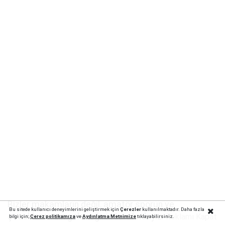
Bizler makamların değil, amatör sporun ve
Bu sitede kullanıcı deneyimlerini geliştirmek için
Çerezler
kullanılmaktadır. Daha fazla
çocuklarımızın geleceğinin tarafındayız.
Reklamı Kapat
bilgi için;
Çerez politika
mıza
ve
Aydınlatma Metnimize
tıklayabilirsiniz.