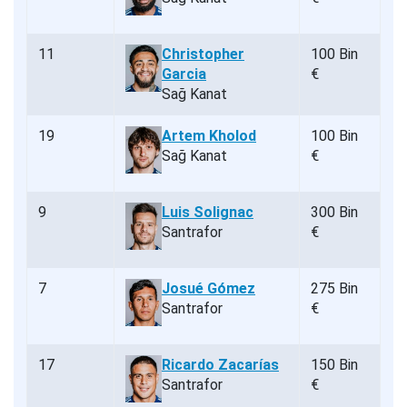
11
Christopher
100 Bin
Garcia
€
Sağ Kanat
19
Artem Kholod
100 Bin
Sağ Kanat
€
9
Luis Solignac
300 Bin
Santrafor
€
7
Josué Gómez
275 Bin
Santrafor
€
17
Ricardo Zacarías
150 Bin
Santrafor
€