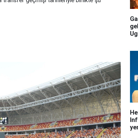
transfer geçmişi tarihleriyle birlikte şu
Gal
ge
Ug
He
In
yen