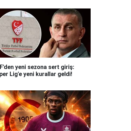
F'den yeni sezona sert giriş:
er Lig'e yeni kurallar geldi!