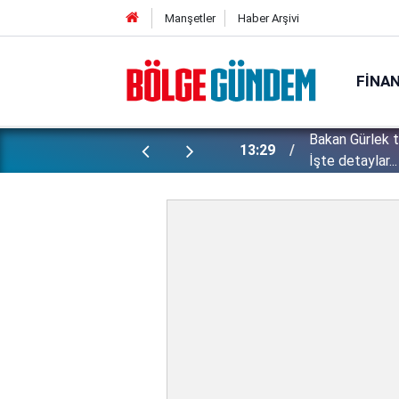
Manşetler
Haber Arşivi
FINA
Bakan Gürlek 
ı yapılan gizli planları deşifre etti!
13:29
İşte detaylar...