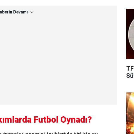
aberin Devamı
TF
Süp
kımlarda Futbol Oynadı?