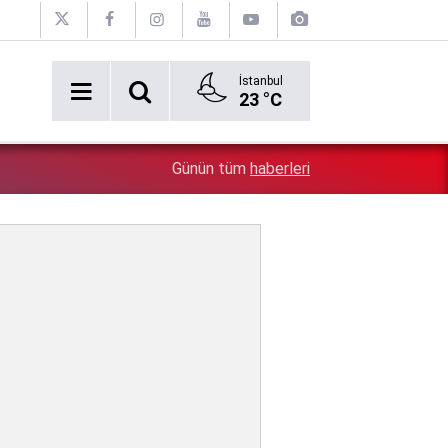
İstanbul
23 °C
2:54
Özgür Özel'e şok! Yüzde 50 ile kazandıkları il, CHP'de k
Günün tüm
haberleri