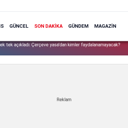
NS
GÜNCEL
SON DAKIKA
GÜNDEM
MAGAZIN
tek tek açıkladı: Çerçeve yasa'dan kimler faydalanamayacak?
1