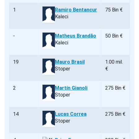
1
Ramiro Bentancur
75 Bin €
Kaleci
-
Matheus Brandão
50 Bin €
Kaleci
19
Mauro Brasil
1.00 mil.
Stoper
€
2
Martín Gianoli
275 Bin €
Stoper
14
Lucas Correa
275 Bin €
Stoper