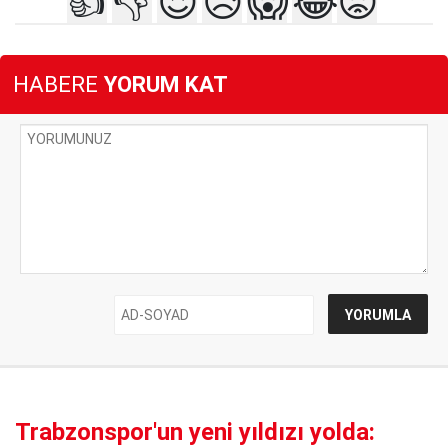
👍
👎
😍
😥
😱
😂
😡
HABERE
YORUM KAT
Trabzonspor'un yeni yıldızı yolda: