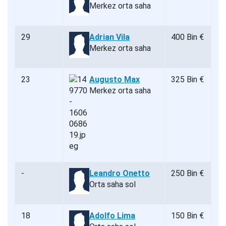
Merkez orta saha
29
Adrian Vila
400 Bin €
Merkez orta saha
23
Augusto Max
325 Bin €
Merkez orta saha
-
Leandro Onetto
250 Bin €
Orta saha sol
18
Adolfo Lima
150 Bin €