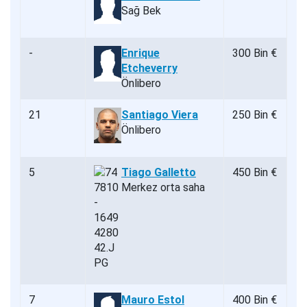
Sağ Bek
-
Enrique
300 Bin €
Etcheverry
Önlibero
21
Santiago Viera
250 Bin €
Önlibero
5
Tiago Galletto
450 Bin €
Merkez orta saha
7
Mauro Estol
400 Bin €