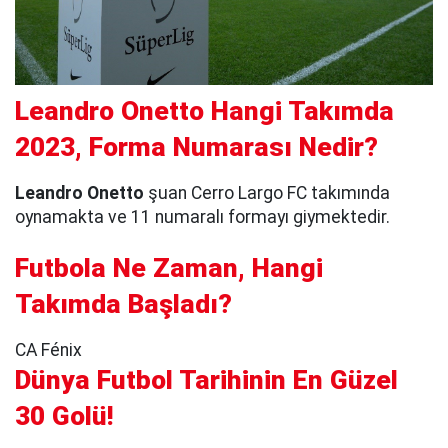
Leandro Onetto Hangi Takımda
2023, Forma Numarası Nedir?
Leandro Onetto
şuan Cerro Largo FC takımında
oynamakta ve 11 numaralı formayı giymektedir.
Futbola Ne Zaman, Hangi
Takımda Başladı?
CA Fénix
Dünya Futbol Tarihinin En Güzel
30 Golü!