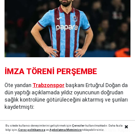
İMZA TÖRENİ PERŞEMBE
Öte yandan
Trabzonspor
başkanı Ertuğrul Doğan da
dün yaptığı açıklamada yıldız oyuncunun doğrudan
sağlık kontrolüne götürüleceğini aktarmış ve şunları
kaydetmişti:
Bu sitede kullanıcı deneyimlerini geliştirmek için
Çerezler
kullanılmaktadır. Daha fazla
Reklamı Kapat
Haberin Devamı
bilgi için;
Çerez politika
mıza
ve
Aydınlatma Metnimize
tıklayabilirsiniz.