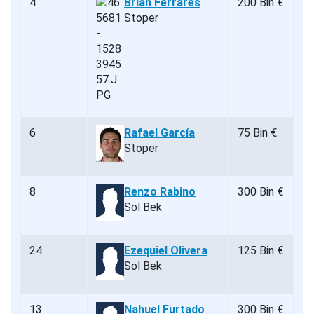
4
Brian Ferrares
200 Bin €
Stoper
6
Rafael García
75 Bin €
Stoper
8
Renzo Rabino
300 Bin €
Sol Bek
24
Ezequiel Olivera
125 Bin €
Sol Bek
13
Nahuel Furtado
300 Bin €