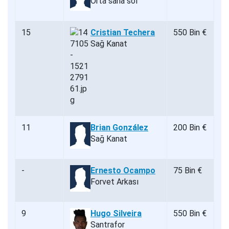
Orta saha sol
15
Cristian Techera
550 Bin €
Sağ Kanat
11
Brian González
200 Bin €
Sağ Kanat
-
Ernesto Ocampo
75 Bin €
Forvet Arkası
9
Hugo Silveira
550 Bin €
Santrafor