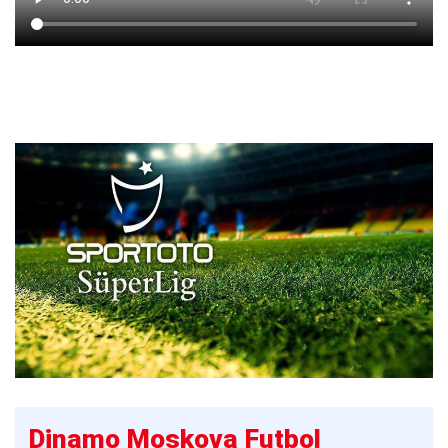
Dinamo Moskova Futbol