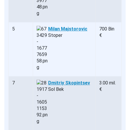
5
Milan Majstorovic
700 Bin
Stoper
€
7
Dmitriy Skopintsev
3.00 mil.
Sol Bek
€