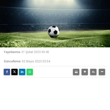
Yayınlanma:
21 Şubat 2023 00:40
Güncelleme:
02 Mayıs 2023 03:54