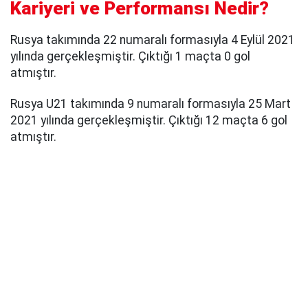
Kariyeri ve Performansı Nedir?
Rusya takımında 22 numaralı formasıyla 4 Eylül 2021
yılında gerçekleşmiştir. Çıktığı 1 maçta 0 gol
atmıştır.
Rusya U21 takımında 9 numaralı formasıyla 25 Mart
2021 yılında gerçekleşmiştir. Çıktığı 12 maçta 6 gol
atmıştır.