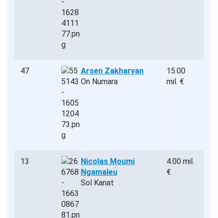
47
Arsen Zakharyan
15.00
On Numara
mil. €
13
Nicolas Moumi
4.00 mil.
Ngamaleu
€
Sol Kanat