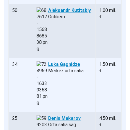
50
Aleksandr Kutitskiy
1.00 mil.
Önlibero
€
34
Luka Gagnidze
1.50 mil.
Merkez orta saha
€
25
Denis Makarov
4.50 mil.
Orta saha sağ
€