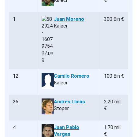
Kaleci
€
1
Juan Moreno
300 Bin €
Kaleci
12
Camilo Romero
100 Bin €
Kaleci
26
Andrés Llinás
2.20 mil.
Stoper
€
4
Juan Pablo
1.70 mil.
Vargas
€