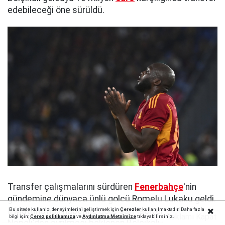
edebileceği öne sürüldü.
Transfer çalışmalarını sürdüren
Fenerbahçe
'nin
gündemine dünyaca ünlü golcü Romelu Lukaku geldi.
Il Mattino'nun haberine göre sarı-lacivertli ekip,
Bu sitede kullanıcı deneyimlerini geliştirmek için
Çerezler
kullanılmaktadır. Daha fazla
Reklamı Kapat
bilgi için;
Çerez politika
mıza
ve
Aydınlatma Metnimize
tıklayabilirsiniz.
Napoli'den ayrılması beklenen Belçikalı santrfor için