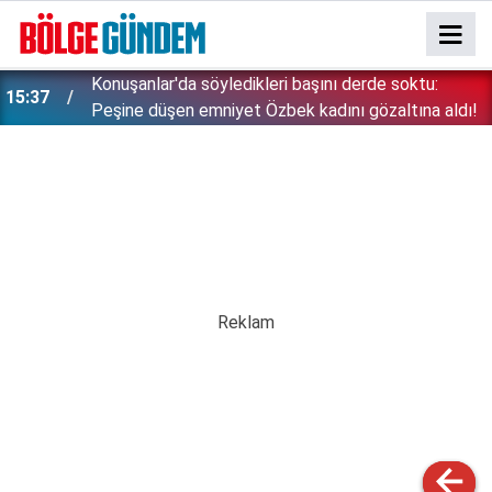
15:26
Çin'in gözü doymuyor: Altın rezervleri doldu taştı!