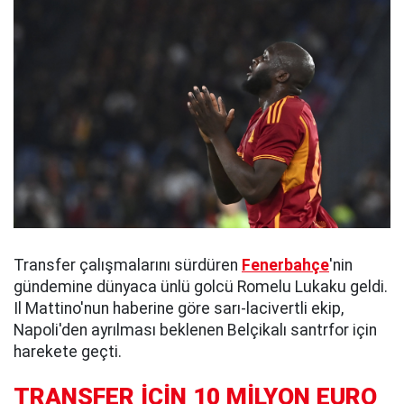
Transfer çalışmalarını sürdüren
Fenerbahçe
'nin
gündemine dünyaca ünlü golcü Romelu Lukaku geldi.
Il Mattino'nun haberine göre sarı-lacivertli ekip,
Napoli'den ayrılması beklenen Belçikalı santrfor için
harekete geçti.
TRANSFER İÇİN 10 MİLYON EURO