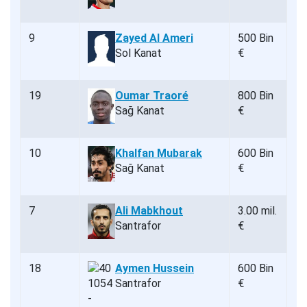
9
Zayed Al Ameri
500 Bin
Sol Kanat
€
19
Oumar Traoré
800 Bin
Sağ Kanat
€
10
Khalfan Mubarak
600 Bin
Sağ Kanat
€
7
Ali Mabkhout
3.00 mil.
Santrafor
€
18
Aymen Hussein
600 Bin
Santrafor
€