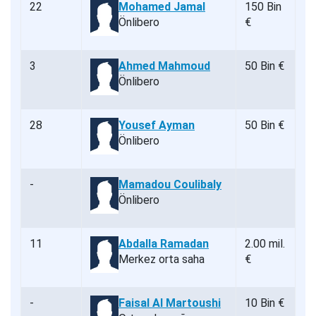
22
Mohamed Jamal
150 Bin
Önlibero
€
3
Ahmed Mahmoud
50 Bin €
Önlibero
28
Yousef Ayman
50 Bin €
Önlibero
-
Mamadou Coulibaly
Önlibero
11
Abdalla Ramadan
2.00 mil.
Merkez orta saha
€
-
Faisal Al Martoushi
10 Bin €