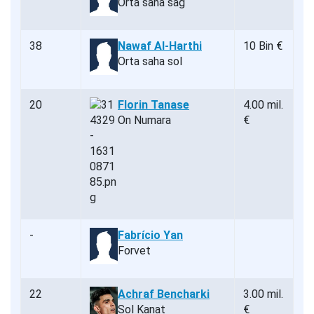
Orta saha sağ
38
Nawaf Al-Harthi
10 Bin €
Orta saha sol
20
Florin Tanase
4.00 mil.
On Numara
€
-
Fabrício Yan
Forvet
22
Achraf Bencharki
3.00 mil.
Sol Kanat
€