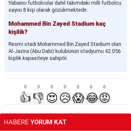
Yabancı futbolcular dahil takımdaki milli futbolcu
sayısı 8 kişi olarak gözükmektedir.
Mohammed Bin Zayed Stadium kaç
kişilik?
Resmi stadı Mohammed Bin Zayed Stadium olan
Al-Jazira (Abu Dabi) kulübünün stadyumu 42.056
kişilik kapasiteye sahiptir.
0
0
0
0
0
0
0
👍
👎
😍
😥
😱
😂
😡
HABERE
YORUM KAT