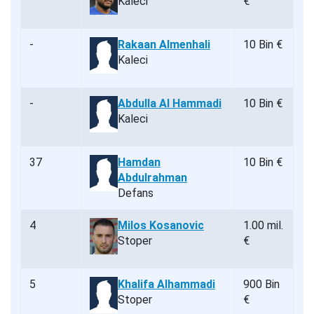
Kaleci
€
-
Rakaan Almenhali
10 Bin €
Kaleci
-
Abdulla Al Hammadi
10 Bin €
Kaleci
37
Hamdan
10 Bin €
Abdulrahman
Defans
4
Milos Kosanovic
1.00 mil.
Stoper
€
5
Khalifa Alhammadi
900 Bin
Stoper
€