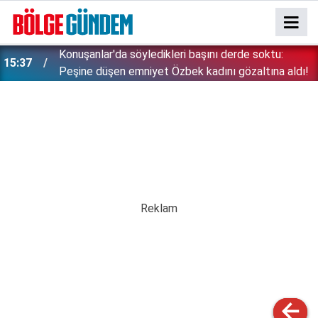
Konuşanlar'da söyledikleri başını derde soktu:
15:37
Peşine düşen emniyet Özbek kadını gözaltına aldı!