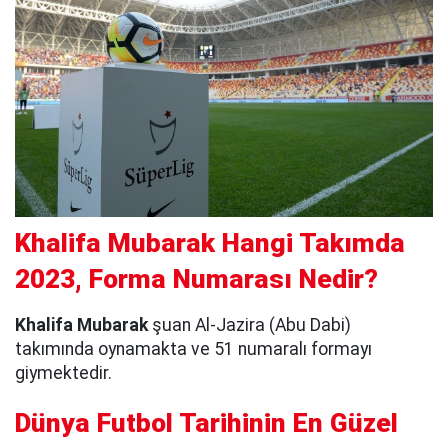
Khalifa Mubarak Hangi Takımda
2023, Forma Numarası Nedir?
Khalifa Mubarak
şuan Al-Jazira (Abu Dabi)
takımında oynamakta ve 51 numaralı formayı
giymektedir.
Dünya Futbol Tarihinin En Güzel