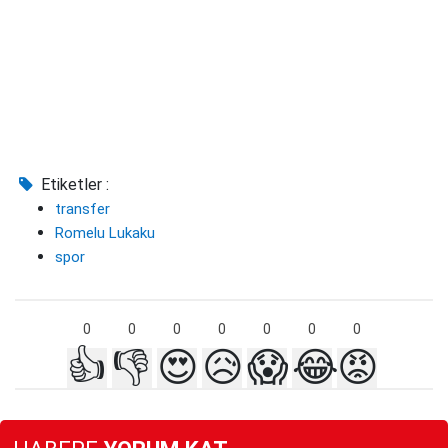
Etiketler :
transfer
Romelu Lukaku
spor
0
0
0
0
0
0
0
👍
👎
😍
😥
😱
😂
😡