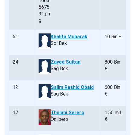
51
Khalifa Mubarak
10 Bin €
Sol Bek
24
Zayed Sultan
800 Bin
Sağ Bek
€
12
Salim Rashid Obaid
600 Bin
Sağ Bek
€
17
Thulani Serero
1.50 mil.
Önlibero
€