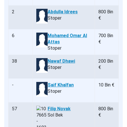
2
Abdulla Idrees
800 Bin
Stoper
€
6
Mohamed Omar Al
700 Bin
Attas
€
Stoper
38
Nawaf Dhawi
200 Bin
Stoper
€
-
Saif Khalfan
10 Bin €
Stoper
57
Filip Novak
800 Bin
Sol Bek
€