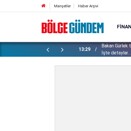
Manşetler
Haber Arşivi
FINA
Bakan Gürlek 
ı yapılan gizli planları deşifre etti!
13:29
İşte detaylar...