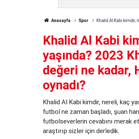
Anasayfa
Spor
Khalid Al Kabi kimdir,
Khalid Al Kabi kim
yaşında? 2023 Kh
değeri ne kadar, 
oynadı?
Khalid Al Kabi kimdir, nereli, kaç y
futbol ne zaman başladı, şuan hangi
futbolseverlerin cevabını merak ett
araştırıp sizler için derledik.