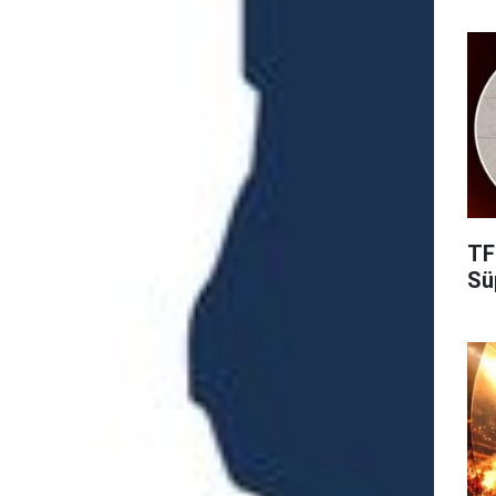
TF
Süp