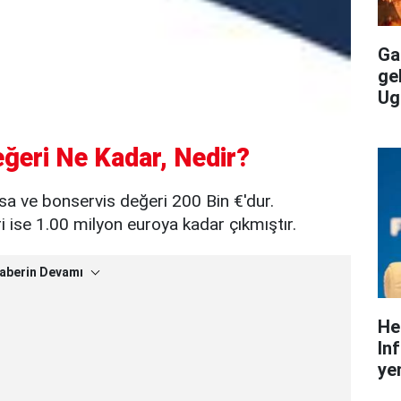
Gal
ge
Ug
eğeri Ne Kadar, Nedir?
asa ve bonservis değeri 200 Bin €'dur.
ise 1.00 milyon euroya kadar çıkmıştır.
aberin Devamı
He
In
yen