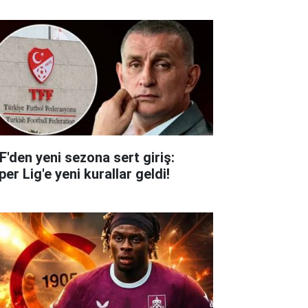
F'den yeni sezona sert giriş:
er Lig'e yeni kurallar geldi!