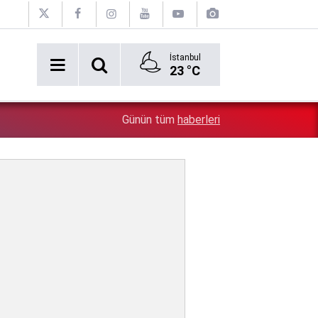
İstanbul
23 °C
2:54
Özgür Özel'e şok! Yüzde 50 ile kazandıkları il, CHP'de k
Günün tüm
haberleri