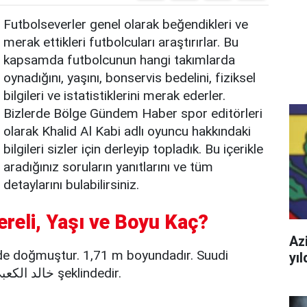
Futbolseverler genel olarak beğendikleri ve
merak ettikleri futbolcuları araştırırlar. Bu
kapsamda futbolcunun hangi takımlarda
oynadığını, yaşını, bonservis bedelini, fiziksel
bilgileri ve istatistiklerini merak ederler.
Bizlerde Bölge Gündem Haber spor editörleri
olarak Khalid Al Kabi adlı oyuncu hakkındaki
bilgileri sizler için derleyip topladık. Bu içerikle
aradığınız soruların yanıtlarını ve tüm
detaylarını bulabilirsiniz.
ereli, Yaşı ve Boyu Kaç?
Azi
nde doğmuştur. 1,71 m boyundadır. Suudi
yı
Arabistan uyrukludur.Gerçek adı da خالد الكعبي şeklindedir.