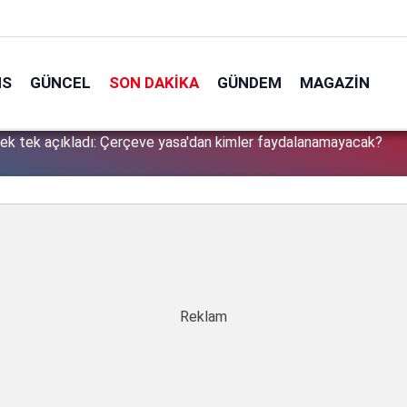
NS
GÜNCEL
SON DAKIKA
GÜNDEM
MAGAZIN
tek tek açıkladı: Çerçeve yasa'dan kimler faydalanamayacak?
1