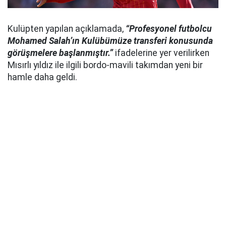
Kulüpten yapılan açıklamada,
“Profesyonel futbolcu
Mohamed Salah’ın Kulübümüze transferi konusunda
görüşmelere başlanmıştır.”
ifadelerine yer verilirken
Mısırlı yıldız ile ilgili bordo-mavili takımdan yeni bir
hamle daha geldi.