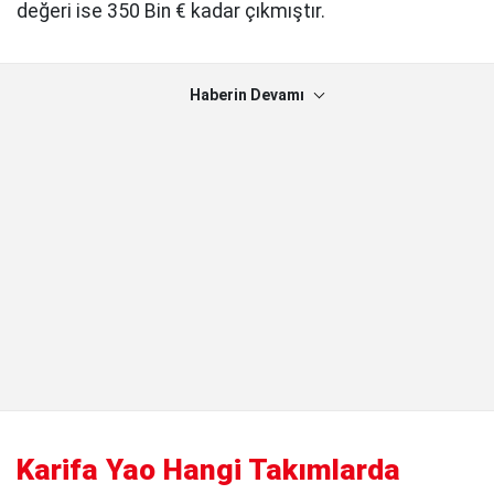
değeri ise 350 Bin € kadar çıkmıştır.
Haberin Devamı
Karifa Yao Hangi Takımlarda