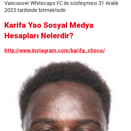
Vancouver Whitecaps FC ile sözleşmesi 31 Aralık
2023 tarihinde bitmektedir.
Karifa Yao Sosyal Medya
Hesapları Nelerdir?
http://www.instagram.com/karifa_choco/