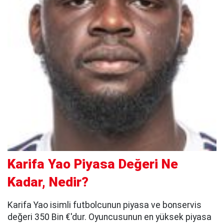
Karifa Yao Piyasa Değeri Ne
Kadar, Nedir?
Karifa Yao isimli futbolcunun piyasa ve bonservis
değeri 350 Bin €'dur. Oyuncusunun en yüksek piyasa