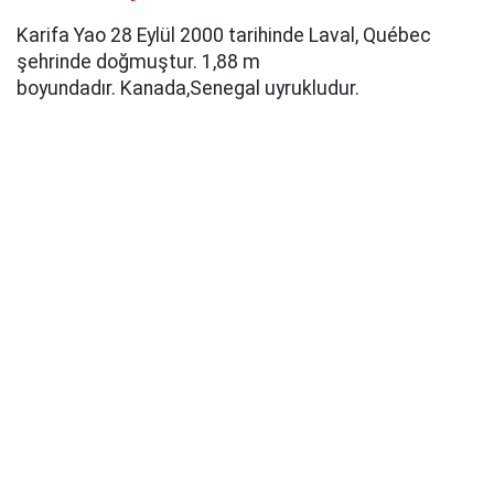
Karifa Yao 28 Eylül 2000 tarihinde Laval, Québec
şehrinde doğmuştur. 1,88 m
boyundadır. Kanada,Senegal uyrukludur.