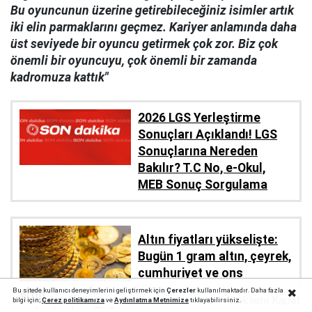
Bu oyuncunun üzerine getirebileceğiniz isimler artık
iki elin parmaklarını geçmez. Kariyer anlamında daha
üst seviyede bir oyuncu getirmek çok zor. Biz çok
önemli bir oyuncuyu, çok önemli bir zamanda
kadromuza kattık"
2026 LGS Yerleştirme
Sonuçları Açıklandı! LGS
Sonuçlarına Nereden
Bakılır? T.C No, e-Okul,
MEB Sonuç Sorgulama
Altın fiyatları yükselişte:
Bugün 1 gram altın, çeyrek,
cumhuriyet ve ons
Bu sitede kullanıcı deneyimlerini geliştirmek için
Çerezler
kullanılmaktadır. Daha fazla
altın
Reklamı Kapat
bilgi için;
Çerez politika
mıza
ve
Aydınlatma Metnimize
tıklayabilirsiniz.
ne kadar, kaç TL?