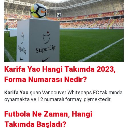
Karifa Yao Hangi Takımda 2023,
Forma Numarası Nedir?
Karifa Yao
şuan Vancouver Whitecaps FC takımında
oynamakta ve 12 numaralı formayı giymektedir.
Futbola Ne Zaman, Hangi
Takımda Başladı?