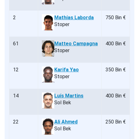
2
Mathías Laborda
750 Bin €
Stoper
61
Matteo Campagna
400 Bin €
Stoper
12
Karifa Yao
350 Bin €
Stoper
14
Luís Martins
400 Bin €
Sol Bek
22
Ali Ahmed
250 Bin €
Sol Bek