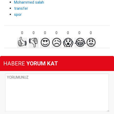
Mohammed salah
transfer
spor
0
0
0
0
0
0
0
👍
👎
😍
😥
😱
😂
😡
HABERE
YORUM KAT