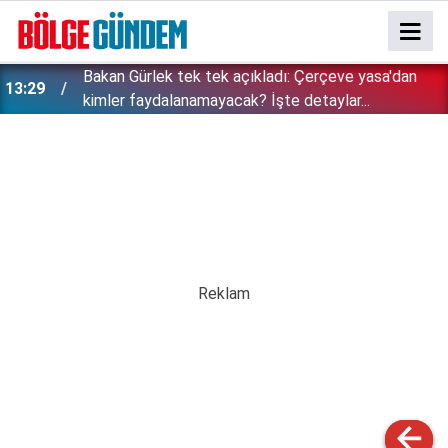
Bakan Gürlek tek tek açıkladı: Çerçeve yasa'dan
13:29
kimler faydalanamayacak? İşte detaylar...