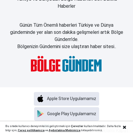
Haberler
Günün Tüm Önemli haberleri Türkiye ve Dünya
gündeminde yer alan son dakika gelişmeleri artık Bölge
Gündem'de.
Bölgenizin Gündemini size ulaştıran haber sitesi..
Apple Store Uygulamamız
Google Play Uygulamamız
Haber Portalı Yazılımı
Bu sitede kullanıcı deneyimlerini geliştirmek için
Çerezler
kullanılmaktadır. Daha fazla
Reklamı Kapat
bilgi için;
Çerez politika
mıza
ve
Aydınlatma Metnimize
tıklayabilirsiniz.