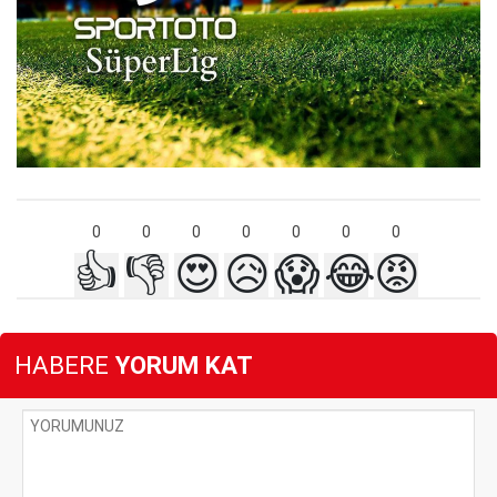
0
0
0
0
0
0
0
👍
👎
😍
😥
😱
😂
😡
HABERE
YORUM KAT