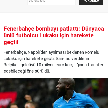
Fenerbahçe bombayı patlattı: Dünyaca
ünlü futbolcu Lukaku için harekete
geçti!
Fenerbahçe, Napoli'den ayrılması beklenen Romelu
Lukaku için harekete geçti. Sarı-lacivertlilerin
Belçikalı golcüyü 10 milyon euro karşılığında transfer
edebileceği öne sürüldü.