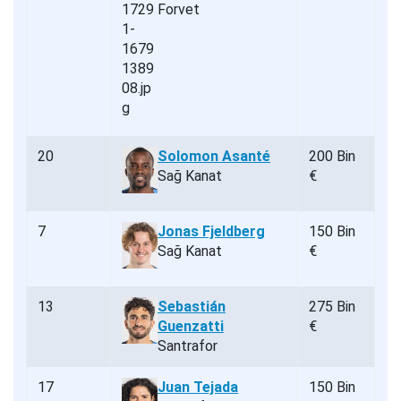
Forvet
20
Solomon Asanté
200 Bin
Sağ Kanat
€
7
Jonas Fjeldberg
150 Bin
Sağ Kanat
€
13
Sebastián
275 Bin
Guenzatti
€
Santrafor
17
Juan Tejada
150 Bin