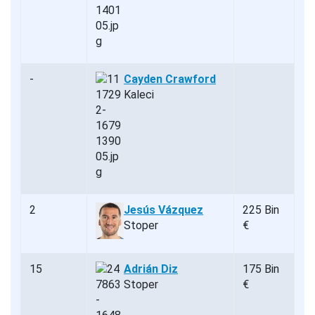
-
Cayden Crawford
Kaleci
2
Jesús Vázquez
225 Bin
Stoper
€
15
Adrián Diz
175 Bin
Stoper
€