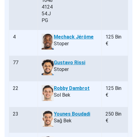
4
Mechack Jérôme
125 Bin
Stoper
€
77
Gustavo Rissi
Stoper
22
Robby Dambrot
125 Bin
Sol Bek
€
23
Younes Boudadi
250 Bin
Sağ Bek
€