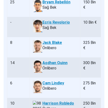
25
Bryam Rebellón
150 Bin
Sağ Bek
€
-
Ecris Revolorio
10 Bin €
Sağ Bek
8
Jack Blake
325 Bin
Önlibero
€
14
Aodhan Quinn
300 Bin
Önlibero
€
6
Cam Lindley
275 Bin
Önlibero
€
10
Harrison Robledo
250 Bin