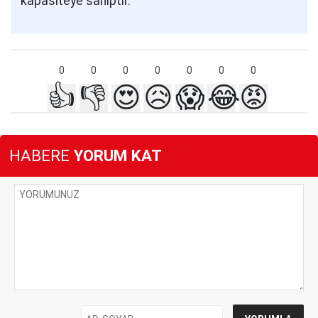
kapasiteye sahiptir.
0
0
0
0
0
0
0
👍
👎
😍
😥
😱
😂
😡
HABERE
YORUM KAT