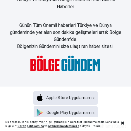
Haberler
Günün Tüm Önemli haberleri Türkiye ve Dünya
gündeminde yer alan son dakika gelişmeleri artık Bölge
Gündem'de.
Bölgenizin Gündemini size ulaştıran haber sitesi..
Apple Store Uygulamamız
Google Play Uygulamamız
Bu sitede kullanıcı deneyimlerini geliştirmek için
Çerezler
kullanılmaktadır. Daha fazla
Haber Portalı Yazılımı
Reklamı Kapat
bilgi için;
Çerez politika
mıza
ve
Aydınlatma Metnimize
tıklayabilirsiniz.