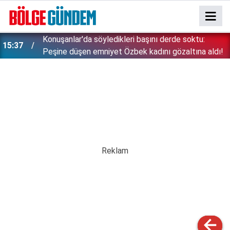
Konuşanlar'da söyledikleri başını derde soktu:
15:37
Peşine düşen emniyet Özbek kadını gözaltına aldı!