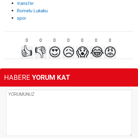
transfer
Romelu Lukaku
spor
0
0
0
0
0
0
0
👍
👎
😍
😥
😱
😂
😡
HABERE
YORUM KAT