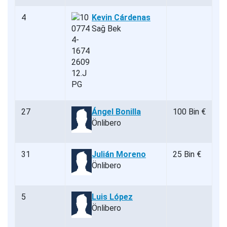
4
Kevin Cárdenas
Sağ Bek
27
Ángel Bonilla
100 Bin €
Önlibero
31
Julián Moreno
25 Bin €
Önlibero
5
Luis López
Önlibero