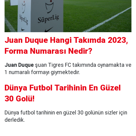
Juan Duque Hangi Takımda 2023,
Forma Numarası Nedir?
Juan Duque
şuan Tigres FC takımında oynamakta ve
1 numaralı formayı giymektedir.
Dünya Futbol Tarihinin En Güzel
30 Golü!
Dünya futbol tarihinin en güzel 30 golünün sizler için
derledik.