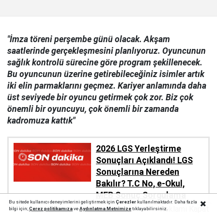
"İmza töreni perşembe günü olacak. Akşam
saatlerinde gerçekleşmesini planlıyoruz. Oyuncunun
sağlık kontrolü sürecine göre program şekillenecek.
Bu oyuncunun üzerine getirebileceğiniz isimler artık
iki elin parmaklarını geçmez. Kariyer anlamında daha
üst seviyede bir oyuncu getirmek çok zor. Biz çok
önemli bir oyuncuyu, çok önemli bir zamanda
kadromuza kattık"
2026 LGS Yerleştirme
Sonuçları Açıklandı! LGS
Sonuçlarına Nereden
Bakılır? T.C No, e-Okul,
MEB Sonuç Sorgulama
Bu sitede kullanıcı deneyimlerini geliştirmek için
Çerezler
kullanılmaktadır. Daha fazla
Reklamı Kapat
bilgi için;
Çerez politika
mıza
ve
Aydınlatma Metnimize
tıklayabilirsiniz.