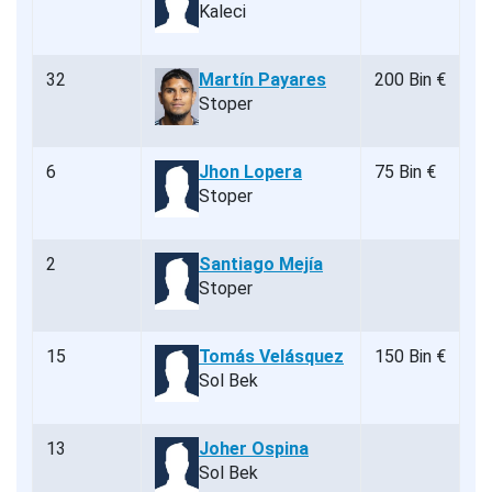
Kaleci
32
Martín Payares
200 Bin €
Stoper
6
Jhon Lopera
75 Bin €
Stoper
2
Santiago Mejía
Stoper
15
Tomás Velásquez
150 Bin €
Sol Bek
13
Joher Ospina
Sol Bek