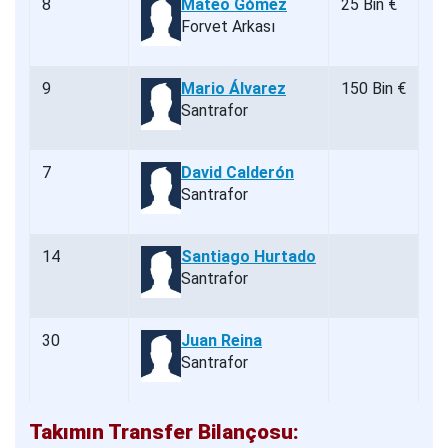
8
Mateo Gómez
25 Bin €
Forvet Arkası
9
Mario Álvarez
150 Bin €
Santrafor
7
David Calderón
Santrafor
14
Santiago Hurtado
Santrafor
30
Juan Reina
Santrafor
Takımın Transfer Bilançosu: