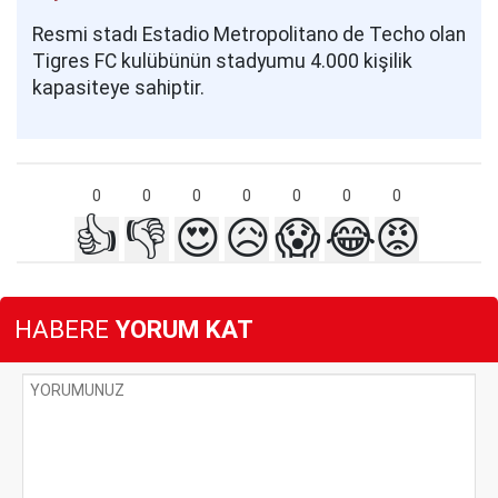
Resmi stadı Estadio Metropolitano de Techo olan
Tigres FC kulübünün stadyumu 4.000 kişilik
kapasiteye sahiptir.
0
0
0
0
0
0
0
👍
👎
😍
😥
😱
😂
😡
HABERE
YORUM KAT