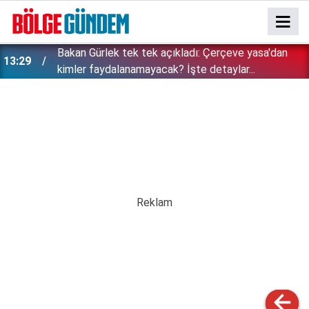
Bakan Gürlek tek tek açıkladı: Çerçeve yasa'dan
13:29
kimler faydalanamayacak? İşte detaylar...