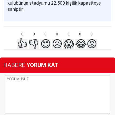
kulübünün stadyumu 22.500 kişilik kapasiteye
sahiptir.
0
0
0
0
0
0
0
👍
👎
😍
😥
😱
😂
😡
HABERE
YORUM KAT