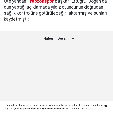
Öte yandan
Trabzonspor
başkanı Ertuğrul Doğan da
dün yaptığı açıklamada yıldız oyuncunun doğrudan
sağlık kontrolüne götürüleceğini aktarmış ve şunları
kaydetmişti:
Haberin Devamı
Bu sitede kullanıcı deneyimlerini geliştirmek için
Çerezler
kullanılmaktadır. Daha fazla
Reklamı Kapat
bilgi için;
Çerez politika
mıza
ve
Aydınlatma Metnimize
tıklayabilirsiniz.