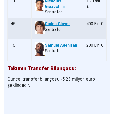
11
Nicholas
1.20 mil.
Gioacchini
€
Santrafor
46
Caden Glover
400 Bin €
Santrafor
16
Samuel Adeniran
200 Bin €
Santrafor
Takımın Transfer Bilançosu:
Güncel transfer bilançosu -5.23 milyon euro
şeklindedir.