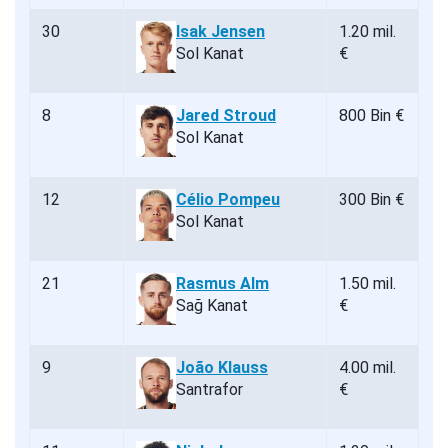
30
Isak Jensen
1.20 mil.
Sol Kanat
€
8
Jared Stroud
800 Bin €
Sol Kanat
12
Célio Pompeu
300 Bin €
Sol Kanat
21
Rasmus Alm
1.50 mil.
Sağ Kanat
€
9
João Klauss
4.00 mil.
Santrafor
€