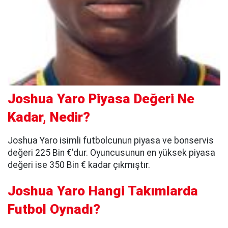
Joshua Yaro Piyasa Değeri Ne
Kadar, Nedir?
Joshua Yaro isimli futbolcunun piyasa ve bonservis
değeri 225 Bin €'dur. Oyuncusunun en yüksek piyasa
değeri ise 350 Bin € kadar çıkmıştır.
Joshua Yaro Hangi Takımlarda
Futbol Oynadı?