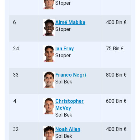
Stoper
6
Aimé Mabika
400 Bin €
Stoper
24
Ian Fray
75 Bin €
Stoper
33
Franco Negri
800 Bin €
Sol Bek
4
Christopher
600 Bin €
McVey
Sol Bek
32
Noah Allen
400 Bin €
Sol Bek