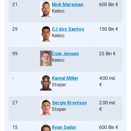
21
Nick Marsman
600 Bin €
Kaleci
29
CJ dos Santos
150 Bin €
Kaleci
99
Cole Jensen
25 Bin €
Kaleci
-
Kamal Miller
4.00 mil.
Stoper
€
27
Sergiy Kryvtsov
2.00 mil.
Stoper
€
15
Ryan Sailor
600 Bin €