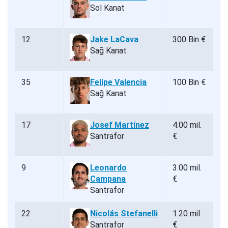
Sol Kanat
12
Jake LaCava
300 Bin €
Sağ Kanat
35
Felipe Valencia
100 Bin €
Sağ Kanat
17
Josef Martínez
4.00 mil.
Santrafor
€
9
Leonardo
3.00 mil.
Campana
€
Santrafor
22
Nicolás Stefanelli
1.20 mil.
Santrafor
€