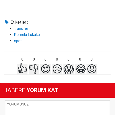
Etiketler :
transfer
Romelu Lukaku
spor
0
0
0
0
0
0
0
👍
👎
😍
😥
😱
😂
😡
HABERE
YORUM KAT