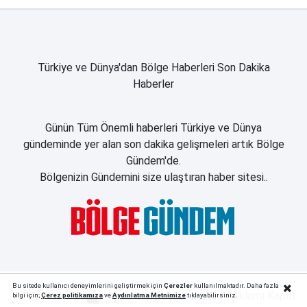
Türkiye ve Dünya'dan Bölge Haberleri Son Dakika
Haberler
Günün Tüm Önemli haberleri Türkiye ve Dünya
gündeminde yer alan son dakika gelişmeleri artık Bölge
Gündem'de.
Bölgenizin Gündemini size ulaştıran haber sitesi..
Bu sitede kullanıcı deneyimlerini geliştirmek için
Çerezler
kullanılmaktadır. Daha fazla
Reklamı Kapat
bilgi için;
Çerez politika
mıza
ve
Aydınlatma Metnimize
tıklayabilirsiniz.
Apple Store Uygulamamız