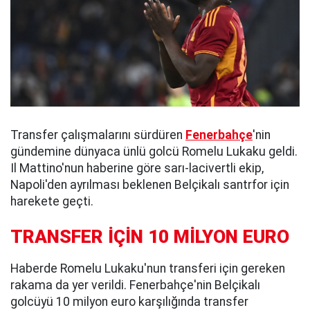
Transfer çalışmalarını sürdüren
Fenerbahçe
'nin
gündemine dünyaca ünlü golcü Romelu Lukaku geldi.
Il Mattino'nun haberine göre sarı-lacivertli ekip,
Napoli'den ayrılması beklenen Belçikalı santrfor için
harekete geçti.
TRANSFER İÇİN 10 MİLYON EURO
Haberde Romelu Lukaku'nun transferi için gereken
rakama da yer verildi. Fenerbahçe'nin Belçikalı
golcüyü 10 milyon euro karşılığında transfer