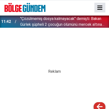
''Çözülmemiş dosya kalmayacak'' demişti: Bakan
11:42
!
Gürlek şüpheli 2 çocuğun ölümünü mercek altına
aldı!