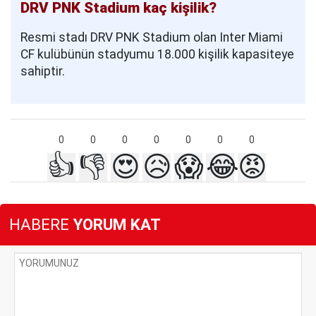
DRV PNK Stadium kaç kişilik?
Resmi stadı DRV PNK Stadium olan Inter Miami
CF kulübünün stadyumu 18.000 kişilik kapasiteye
sahiptir.
0
0
0
0
0
0
0
👍
👎
😍
😥
😱
😂
😡
HABERE
YORUM KAT