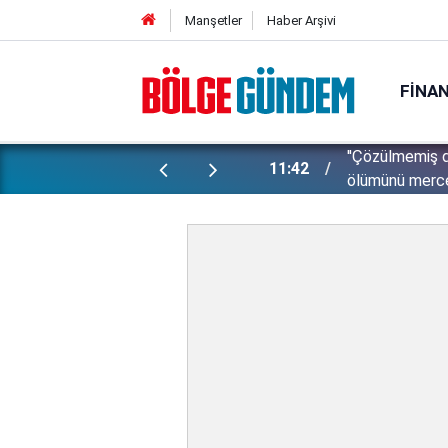
Manşetler
Haber Arşivi
FINA
et hayatını kaybetmişti: Davadan çıkan
''Çözülmemiş d
11:42
ölümünü mercek