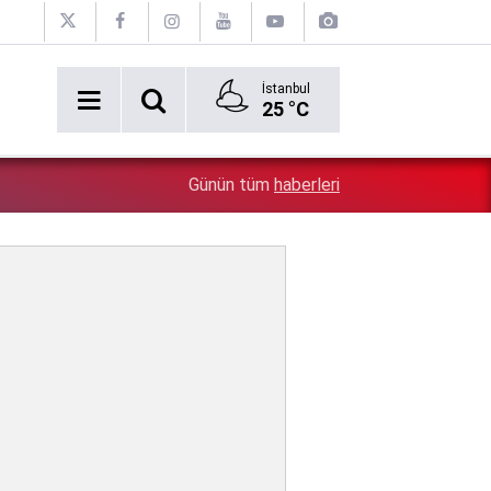
İstanbul
25 °C
1:28
İsrail zulümde sınır tanımıyor: Bu kez kendi vatandaşlar
Günün tüm
haberleri