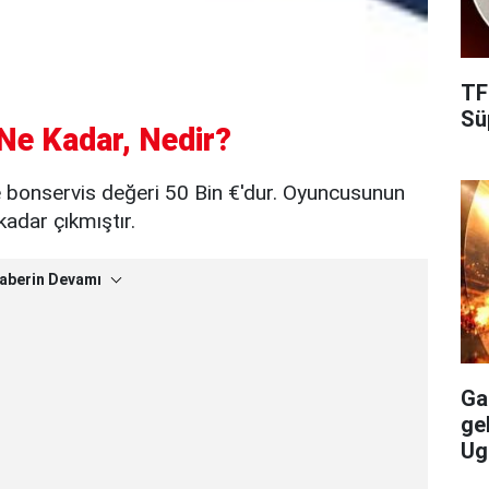
TF
Süp
Ne Kadar, Nedir?
e bonservis değeri 50 Bin €'dur. Oyuncusunun
kadar çıkmıştır.
aberin Devamı
Gal
ge
Ug