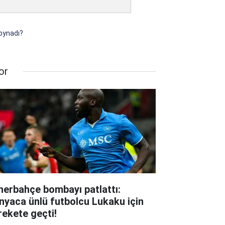
 oynadı?
or
nerbahçe bombayı patlattı:
nyaca ünlü futbolcu Lukaku için
rekete geçti!