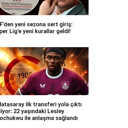
F'den yeni sezona sert giriş:
er Lig'e yeni kurallar geldi!
atasaray ilk transferi yola çıktı
liyor: 22 yaşındaki Lesley
ochukwu ile anlaşma sağlandı