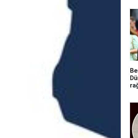
Be
Dü
ra