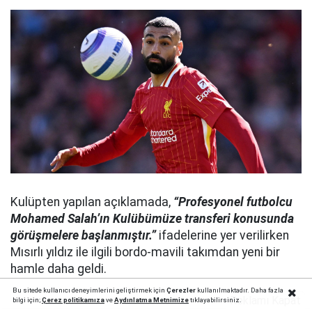
Kulüpten yapılan açıklamada,
“Profesyonel futbolcu
Mohamed Salah’ın Kulübümüze transferi konusunda
görüşmelere başlanmıştır.”
ifadelerine yer verilirken
Mısırlı yıldız ile ilgili bordo-mavili takımdan yeni bir
hamle daha geldi.
Bu sitede kullanıcı deneyimlerini geliştirmek için
Çerezler
kullanılmaktadır. Daha fazla
Reklamı Kapat
bilgi için;
Çerez politika
mıza
ve
Aydınlatma Metnimize
tıklayabilirsiniz.