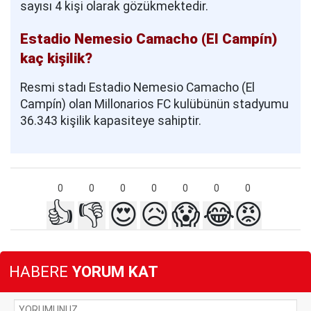
sayısı 4 kişi olarak gözükmektedir.
Estadio Nemesio Camacho (El Campín)
kaç kişilik?
Resmi stadı Estadio Nemesio Camacho (El
Campín) olan Millonarios FC kulübünün stadyumu
36.343 kişilik kapasiteye sahiptir.
0
0
0
0
0
0
0
👍
👎
😍
😥
😱
😂
😡
HABERE
YORUM KAT