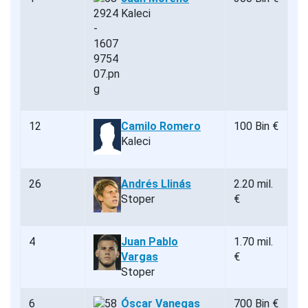
Kaleci
12
Camilo Romero
100 Bin €
Kaleci
26
Andrés Llinás
2.20 mil.
Stoper
€
4
Juan Pablo
1.70 mil.
Vargas
€
Stoper
6
Óscar Vanegas
700 Bin €