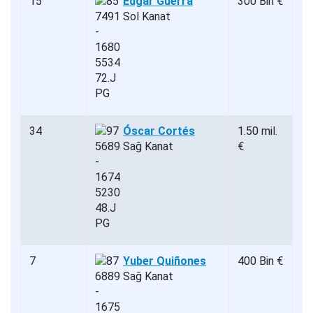
15
Edgar Guerra
300 Bin €
Sol Kanat
34
Óscar Cortés
1.50 mil.
Sağ Kanat
€
7
Yuber Quiñones
400 Bin €
Sağ Kanat