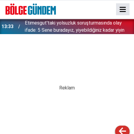
Etimesgut'taki yolsuzluk soruşturmasında olay
13:33
ifade: 5 Sene buradayız, yiyebildiğiniz kadar yiyin