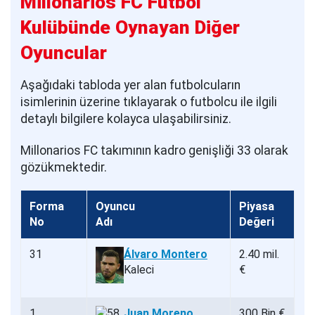
Millonarios FC Futbol
Kulübünde Oynayan Diğer
Oyuncular
Aşağıdaki tabloda yer alan futbolcuların
isimlerinin üzerine tıklayarak o futbolcu ile ilgili
detaylı bilgilere kolayca ulaşabilirsiniz.
Millonarios FC takımının kadro genişliği 33 olarak
gözükmektedir.
Forma
Oyuncu
Piyasa
No
Adı
Değeri
31
Álvaro Montero
2.40 mil.
Kaleci
€
1
Juan Moreno
300 Bin €