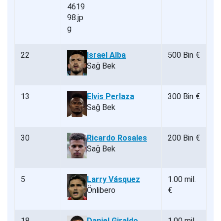
22
Israel Alba
500 Bin €
Sağ Bek
13
Elvis Perlaza
300 Bin €
Sağ Bek
30
Ricardo Rosales
200 Bin €
Sağ Bek
5
Larry Vásquez
1.00 mil.
Önlibero
€
18
Daniel Giraldo
1.00 mil.