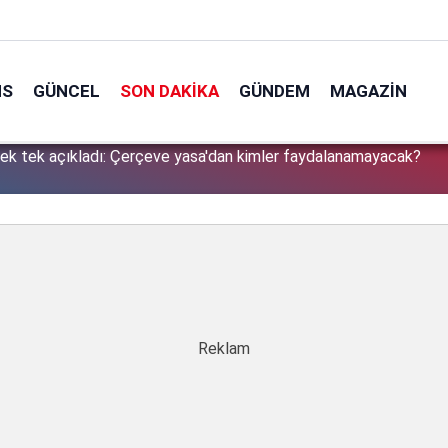
NS
GÜNCEL
SON DAKIKA
GÜNDEM
MAGAZIN
tek tek açıkladı: Çerçeve yasa'dan kimler faydalanamayacak?
1