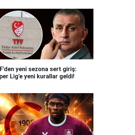
F'den yeni sezona sert giriş:
er Lig'e yeni kurallar geldi!