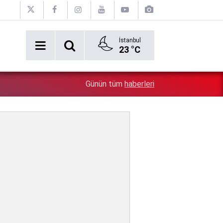
İstanbul
23 °C
2:54
Özgür Özel'e şok! Yüzde 50 ile kazandıkları il, CHP'de k
Günün tüm
haberleri