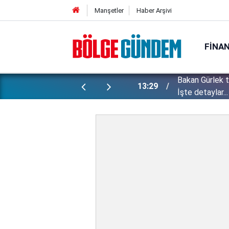
Manşetler
Haber Arşivi
FINA
Bakan Gürlek 
ı yapılan gizli planları deşifre etti!
13:29
İşte detaylar...