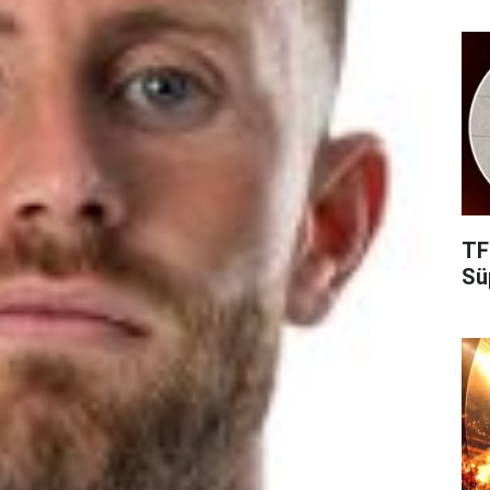
TF
Süp