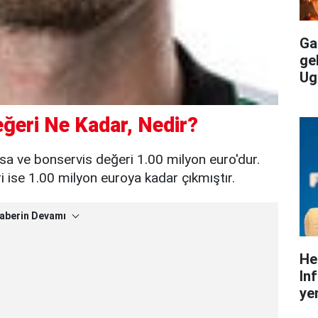
Gal
ge
Ug
ğeri Ne Kadar, Nedir?
sa ve bonservis değeri 1.00 milyon euro'dur.
ise 1.00 milyon euroya kadar çıkmıştır.
aberin Devamı
He
In
yen