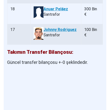
18
Anuar Peláez
300 Bin
Santrafor
€
17
Johnny Rodriguez
100 Bin
Santrafor
€
Takımın Transfer Bilançosu:
Güncel transfer bilançosu +-0 şeklindedir.