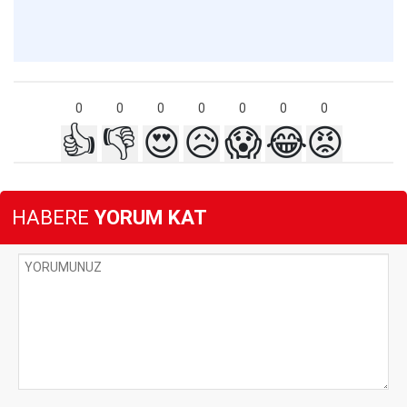
0
0
0
0
0
0
0
👍
👎
😍
😥
😱
😂
😡
HABERE
YORUM KAT