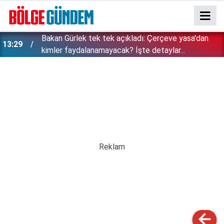
Bakan Gürlek tek tek açıkladı: Çerçeve yasa'dan
13:29
kimler faydalanamayacak? İşte detaylar...