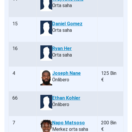
Orta saha
15
Daniel Gomez
Orta saha
16
Ryan Her
Orta saha
4
Joseph Nane
125 Bin
Önlibero
€
66
Ethan Kohler
Önlibero
7
Napo Matsoso
200 Bin
Merkez orta saha
€