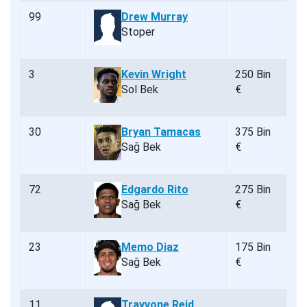
99
Drew Murray
Stoper
3
Kevin Wright
250 Bin
Sol Bek
€
30
Bryan Tamacas
375 Bin
Sağ Bek
€
72
Edgardo Rito
275 Bin
Sağ Bek
€
23
Memo Diaz
175 Bin
Sağ Bek
€
11
Trayvone Reid