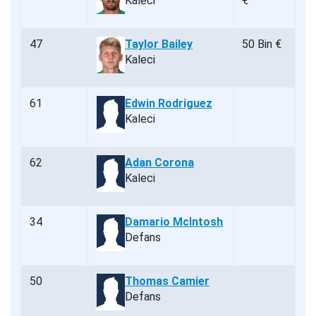
Kaleci
€
47
Taylor Bailey
50 Bin €
Kaleci
61
Edwin Rodriguez
Kaleci
62
Adan Corona
Kaleci
34
Damario McIntosh
Defans
50
Thomas Camier
Defans