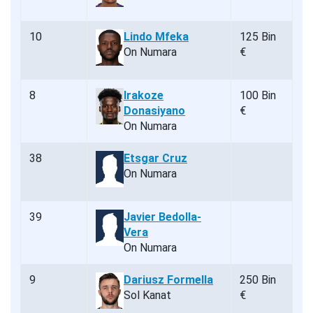
10
Lindo Mfeka
125 Bin
On Numara
€
8
Irakoze
100 Bin
Donasiyano
€
On Numara
38
Etsgar Cruz
On Numara
39
Javier Bedolla-
Vera
On Numara
9
Dariusz Formella
250 Bin
Sol Kanat
€