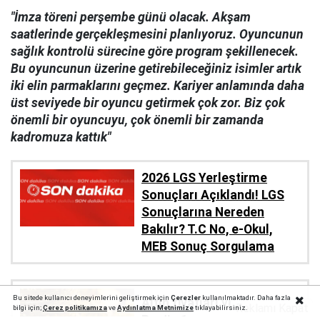
"İmza töreni perşembe günü olacak. Akşam
saatlerinde gerçekleşmesini planlıyoruz. Oyuncunun
sağlık kontrolü sürecine göre program şekillenecek.
Bu oyuncunun üzerine getirebileceğiniz isimler artık
iki elin parmaklarını geçmez. Kariyer anlamında daha
üst seviyede bir oyuncu getirmek çok zor. Biz çok
önemli bir oyuncuyu, çok önemli bir zamanda
kadromuza kattık"
2026 LGS Yerleştirme
Sonuçları Açıklandı! LGS
Sonuçlarına Nereden
Bakılır? T.C No, e-Okul,
MEB Sonuç Sorgulama
Bu sitede kullanıcı deneyimlerini geliştirmek için
Çerezler
kullanılmaktadır. Daha fazla
Altın fiyatları yükselişte:
Reklamı Kapat
bilgi için;
Çerez politika
mıza
ve
Aydınlatma Metnimize
tıklayabilirsiniz.