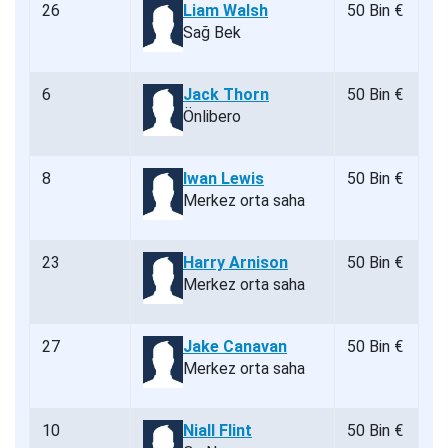
26
Liam Walsh
50 Bin €
Sağ Bek
6
Jack Thorn
50 Bin €
Önlibero
8
Iwan Lewis
50 Bin €
Merkez orta saha
23
Harry Arnison
50 Bin €
Merkez orta saha
27
Jake Canavan
50 Bin €
Merkez orta saha
10
Niall Flint
50 Bin €