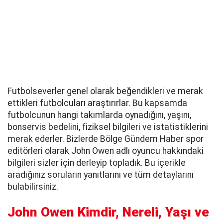
Futbolseverler genel olarak beğendikleri ve merak
ettikleri futbolcuları araştırırlar. Bu kapsamda
futbolcunun hangi takımlarda oynadığını, yaşını,
bonservis bedelini, fiziksel bilgileri ve istatistiklerini
merak ederler. Bizlerde Bölge Gündem Haber spor
editörleri olarak John Owen adlı oyuncu hakkındaki
bilgileri sizler için derleyip topladık. Bu içerikle
aradığınız soruların yanıtlarını ve tüm detaylarını
bulabilirsiniz.
John Owen Kimdir, Nereli, Yaşı ve