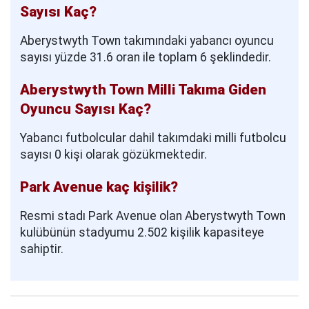
Sayısı Kaç?
Aberystwyth Town takımındaki yabancı oyuncu
sayısı yüzde 31.6 oran ile toplam 6 şeklindedir.
Aberystwyth Town Milli Takıma Giden
Oyuncu Sayısı Kaç?
Yabancı futbolcular dahil takımdaki milli futbolcu
sayısı 0 kişi olarak gözükmektedir.
Park Avenue kaç kişilik?
Resmi stadı Park Avenue olan Aberystwyth Town
kulübünün stadyumu 2.502 kişilik kapasiteye
sahiptir.