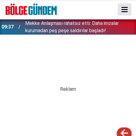
Mekke Anlaşması rahatsız etti: Daha imzalar
09:37
kurumadan peş peşe saldırılar başladı!