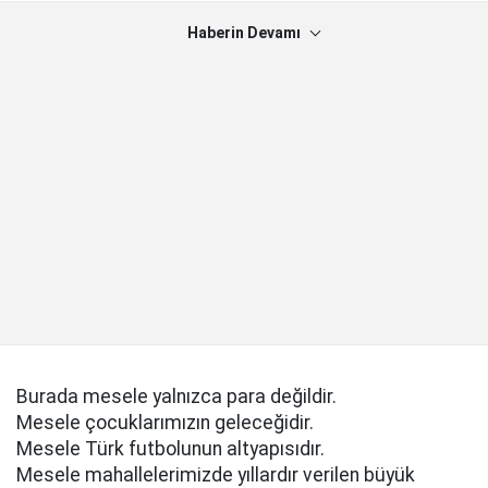
Haberin Devamı
Burada mesele yalnızca para değildir.
Mesele çocuklarımızın geleceğidir.
Mesele Türk futbolunun altyapısıdır.
Mesele mahallelerimizde yıllardır verilen büyük