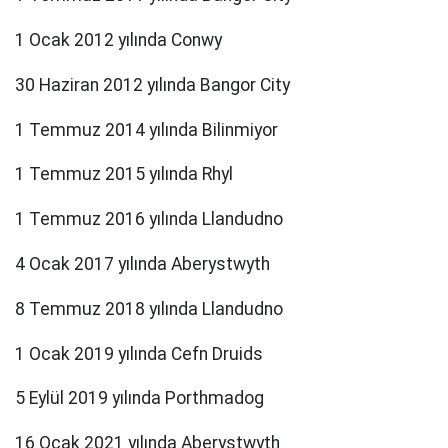
1 Ocak 2012 yılında Conwy
30 Haziran 2012 yılında Bangor City
1 Temmuz 2014 yılında Bilinmiyor
1 Temmuz 2015 yılında Rhyl
1 Temmuz 2016 yılında Llandudno
4 Ocak 2017 yılında Aberystwyth
8 Temmuz 2018 yılında Llandudno
1 Ocak 2019 yılında Cefn Druids
5 Eylül 2019 yılında Porthmadog
16 Ocak 2021 yılında Aberystwyth