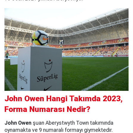
John Owen Hangi Takımda 2023,
Forma Numarası Nedir?
John Owen
şuan Aberystwyth Town takımında
oynamakta ve 9 numaralı formayı giymektedir.