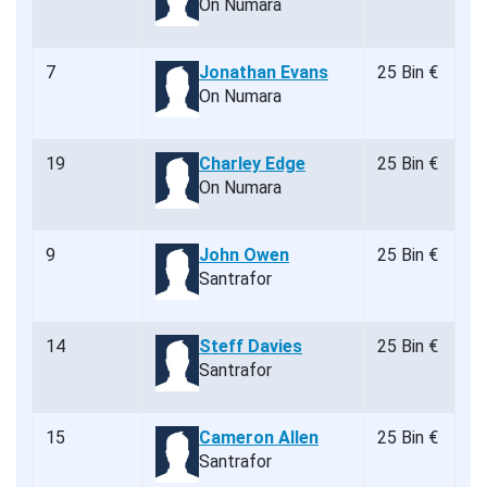
On Numara
7
Jonathan Evans
25 Bin €
On Numara
19
Charley Edge
25 Bin €
On Numara
9
John Owen
25 Bin €
Santrafor
14
Steff Davies
25 Bin €
Santrafor
15
Cameron Allen
25 Bin €
Santrafor