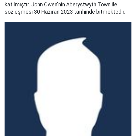
katılmıştır. John Owen'nin Aberystwyth Town ile
sözleşmesi 30 Haziran 2023 tarihinde bitmektedir.