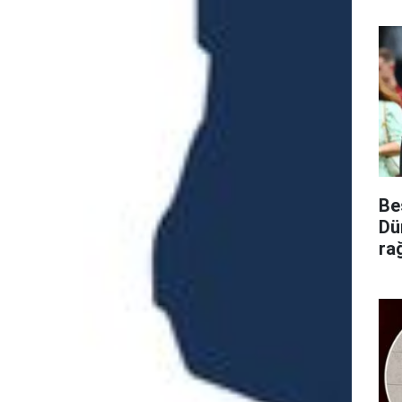
Be
Dü
ra