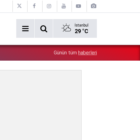
İstanbul
29 °C
Erken tatil rezervasyonu mağdurları için Ticaret bakanlı
1:17
Günün tüm
haberleri
iade zorunlu!