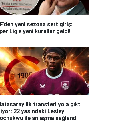
F'den yeni sezona sert giriş:
er Lig'e yeni kurallar geldi!
atasaray ilk transferi yola çıktı
liyor: 22 yaşındaki Lesley
ochukwu ile anlaşma sağlandı