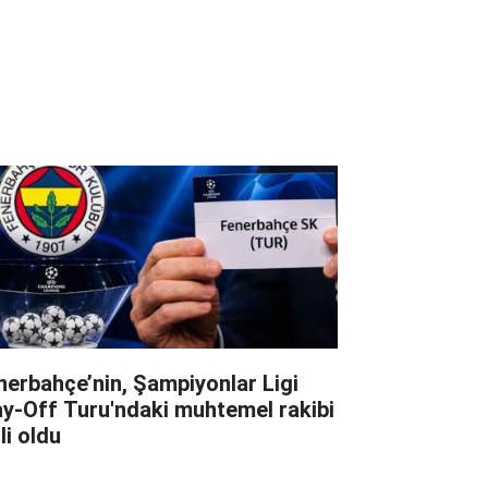
nerbahçe’nin, Şampiyonlar Ligi
ay-Off Turu'ndaki muhtemel rakibi
li oldu