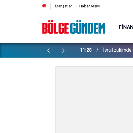
Manşetler
Haber Arşivi
FINA
ti: Bakan Gürlek şüpheli 2 çocuğun
11:28
İsrail zulümde 