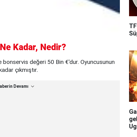
TF
Süp
 Ne Kadar, Nedir?
e bonservis değeri 50 Bin €'dur. Oyuncusunun
kadar çıkmıştır.
aberin Devamı
Gal
ge
Ug