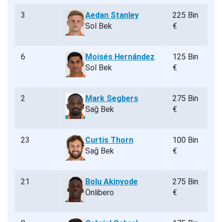
3
Aedan Stanley
225 Bin
Sol Bek
€
6
Moisés Hernández
125 Bin
Sol Bek
€
2
Mark Segbers
275 Bin
Sağ Bek
€
23
Curtis Thorn
100 Bin
Sağ Bek
€
21
Bolu Akinyode
275 Bin
Önlibero
€