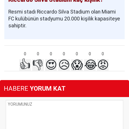
Resmi stadı Riccardo Silva Stadium olan Miami
FC kulübünün stadyumu 20.000 kişilik kapasiteye
sahiptir.
0
0
0
0
0
0
0
👍
👎
😍
😥
😱
😂
😡
HABERE
YORUM KAT