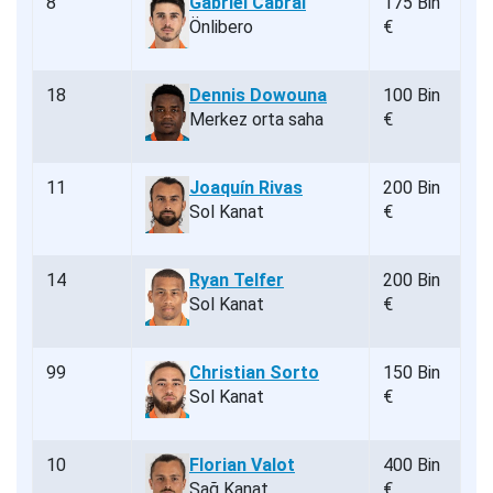
8
Gabriel Cabral
175 Bin
Önlibero
€
18
Dennis Dowouna
100 Bin
Merkez orta saha
€
11
Joaquín Rivas
200 Bin
Sol Kanat
€
14
Ryan Telfer
200 Bin
Sol Kanat
€
99
Christian Sorto
150 Bin
Sol Kanat
€
10
Florian Valot
400 Bin
Sağ Kanat
€