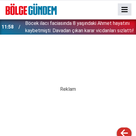
:
Böcek ilacı faciasında 8 yaşındaki Ahmet hayatını
11:58
kaybetmişti: Davadan çıkan karar vicdanları sızlattı!