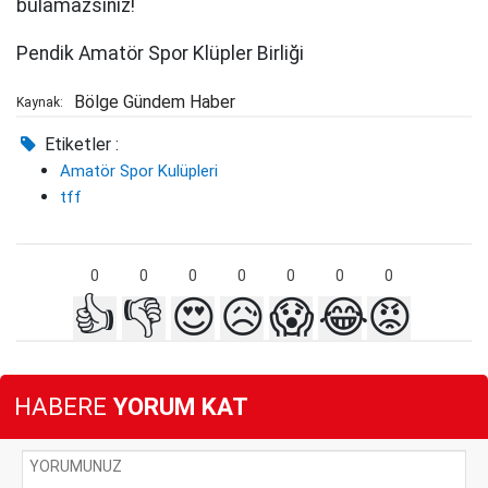
bulamazsınız!
Pendik Amatör Spor Klüpler Birliği
Bölge Gündem Haber
Kaynak:
Etiketler :
Amatör Spor Kulüpleri
tff
0
0
0
0
0
0
0
👍
👎
😍
😥
😱
😂
😡
HABERE
YORUM KAT