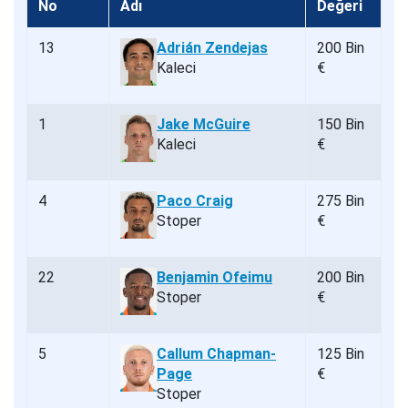
No
Adı
Değeri
13
Adrián Zendejas
200 Bin
Kaleci
€
1
Jake McGuire
150 Bin
Kaleci
€
4
Paco Craig
275 Bin
Stoper
€
22
Benjamin Ofeimu
200 Bin
Stoper
€
5
Callum Chapman-
125 Bin
Page
€
Stoper