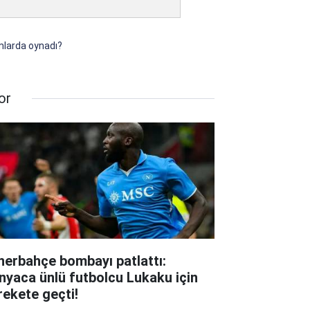
ımlarda oynadı?
or
nerbahçe bombayı patlattı:
nyaca ünlü futbolcu Lukaku için
rekete geçti!