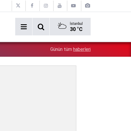
İstanbul
30 °C
Erken tatil rezervasyonu mağdurları için Ticaret bakanlı
1:17
Günün tüm
haberleri
iade zorunlu!