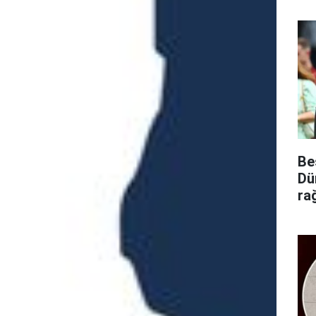
Be
Dü
ra