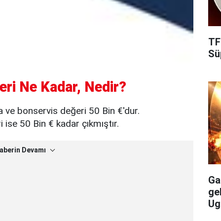
TF
Süp
ri Ne Kadar, Nedir?
 ve bonservis değeri 50 Bin €'dur.
ise 50 Bin € kadar çıkmıştır.
aberin Devamı
Gal
ge
Ug