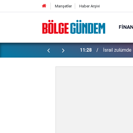
Manşetler
Haber Arşivi
FINA
ti: Bakan Gürlek şüpheli 2 çocuğun
11:28
İsrail zulümde 