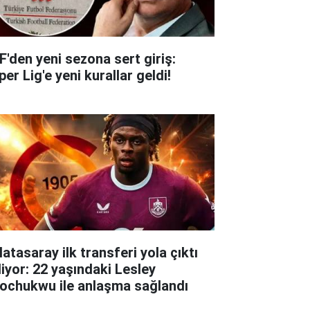
F'den yeni sezona sert giriş:
er Lig'e yeni kurallar geldi!
atasaray ilk transferi yola çıktı
liyor: 22 yaşındaki Lesley
ochukwu ile anlaşma sağlandı