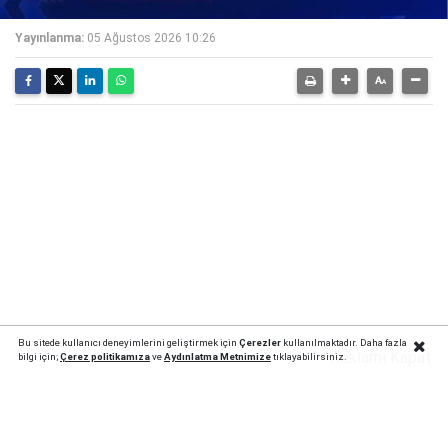
Yayınlanma:
05 Ağustos 2026 10:26
Bu sitede kullanıcı deneyimlerini geliştirmek için
Çerezler
kullanılmaktadır. Daha fazla
Reklamı Kapat
bilgi için;
Çerez politika
mıza
ve
Aydınlatma Metnimize
tıklayabilirsiniz.
Trabzonspor'un yeni yıldızı yolda: Salah
Türkiye
'ye
geliyor!