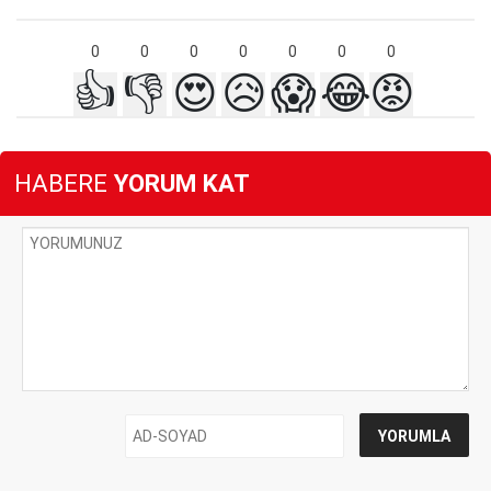
0
0
0
0
0
0
0
👍
👎
😍
😥
😱
😂
😡
HABERE
YORUM KAT