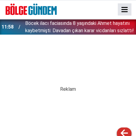
:
Böcek ilacı faciasında 8 yaşındaki Ahmet hayatını
11:58
kaybetmişti: Davadan çıkan karar vicdanları sızlattı!