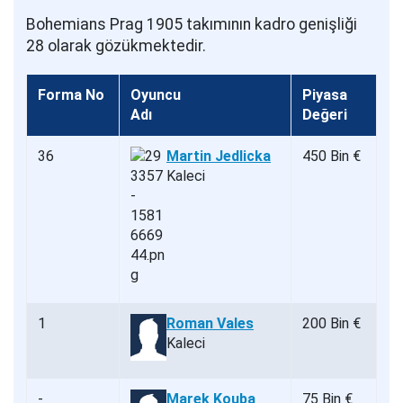
Bohemians Prag 1905 takımının kadro genişliği
28 olarak gözükmektedir.
Forma No
Oyuncu
Piyasa
Adı
Değeri
36
Martin Jedlicka
450 Bin €
Kaleci
1
Roman Vales
200 Bin €
Kaleci
-
Marek Kouba
75 Bin €