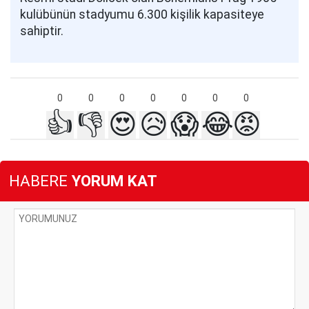
kulübünün stadyumu 6.300 kişilik kapasiteye
sahiptir.
0
0
0
0
0
0
0
👍
👎
😍
😥
😱
😂
😡
HABERE
YORUM KAT