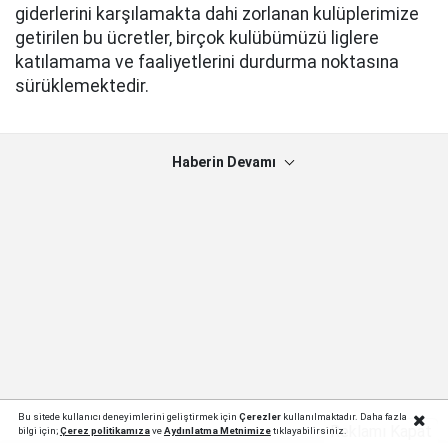
giderlerini karşılamakta dahi zorlanan kulüplerimize
getirilen bu ücretler, birçok kulübümüzü liglere
katılamama ve faaliyetlerini durdurma noktasına
sürüklemektedir.
Haberin Devamı
Bu sitede kullanıcı deneyimlerini geliştirmek için
Çerezler
kullanılmaktadır. Daha fazla
Reklamı Kapat
bilgi için;
Çerez politika
mıza
ve
Aydınlatma Metnimize
tıklayabilirsiniz.