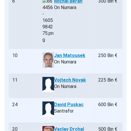
6
Michal Beran
300 Bin €
On Numara
10
Jan Matousek
250 Bin €
On Numara
11
Vojtech Novak
225 Bin €
On Numara
24
David Puskac
600 Bin €
Santrafor
20
Vaclav Drchal
500 Bin €