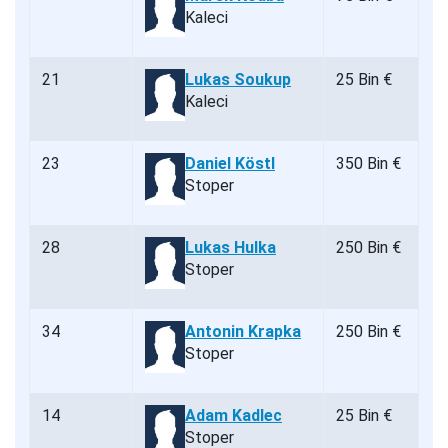
Kaleci
21
Lukas Soukup
25 Bin €
Kaleci
23
Daniel Köstl
350 Bin €
Stoper
28
Lukas Hulka
250 Bin €
Stoper
34
Antonin Krapka
250 Bin €
Stoper
14
Adam Kadlec
25 Bin €
Stoper