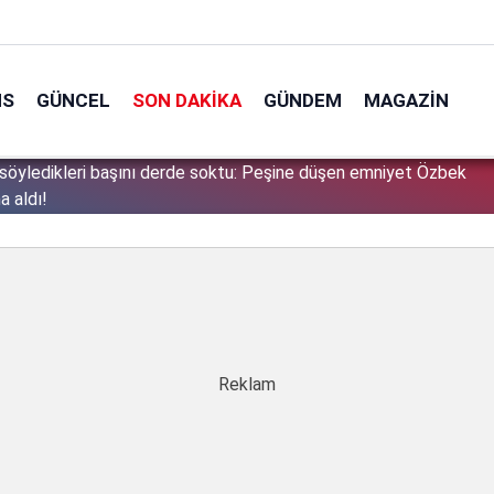
NS
GÜNCEL
SON DAKIKA
GÜNDEM
MAGAZIN
söyledikleri başını derde soktu: Peşine düşen emniyet Özbek
1
a aldı!