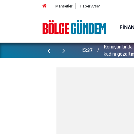
Manşetler
Haber Arşivi
FINA
ünlü futbolcu Lukaku için harekete
Konuşanlar'da 
15:37
kadını gözaltın