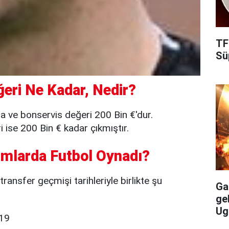
TF
Süp
eri Ne Kadar, Nedir?
a ve bonservis değeri 200 Bin €'dur.
ise 200 Bin € kadar çıkmıştır.
mlarda Futbol Oynadı?
ansfer geçmişi tarihleriyle birlikte şu
Gal
ge
Ug
U19