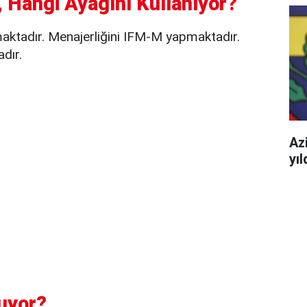
 Hangi Ayağını Kullanıyor?
ktadır. Menajerliğini IFM-M yapmaktadır.
dır.
Azi
yı
uyor?