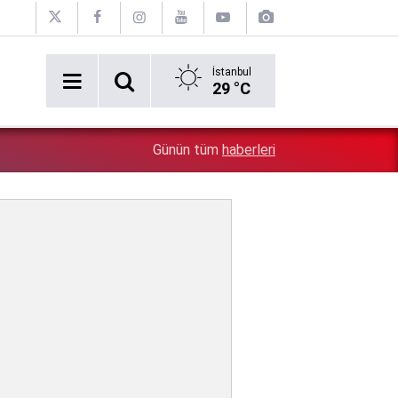
İstanbul
29 °C
5:26
Çin'in gözü doymuyor: Altın rezervleri doldu taştı!
Günün tüm
haberleri