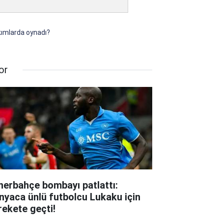
kımlarda oynadı?
or
nerbahçe bombayı patlattı:
nyaca ünlü futbolcu Lukaku için
rekete geçti!