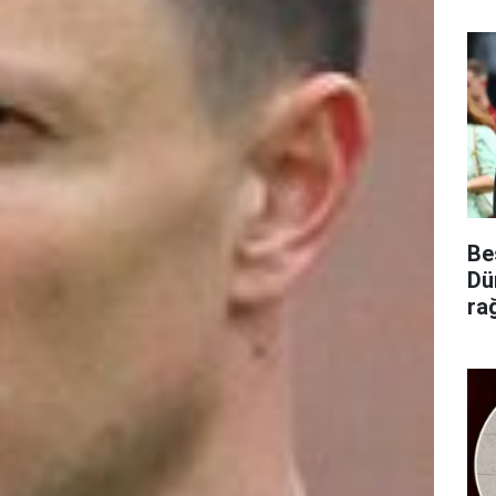
Be
Dü
ra