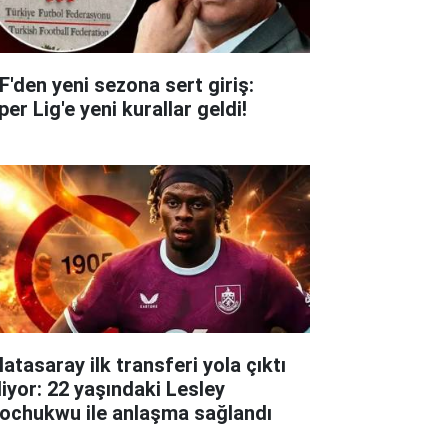
F'den yeni sezona sert giriş:
er Lig'e yeni kurallar geldi!
atasaray ilk transferi yola çıktı
liyor: 22 yaşındaki Lesley
ochukwu ile anlaşma sağlandı