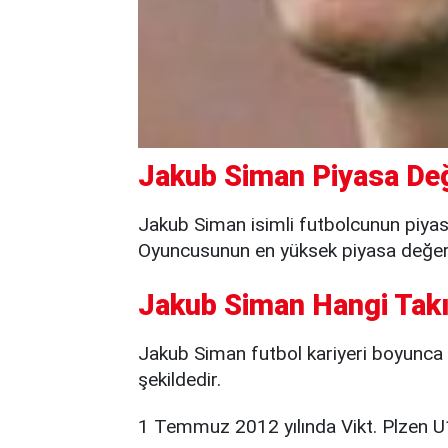
Jakub Siman Piyasa Değ
Jakub Siman isimli futbolcunun piyas
Oyuncusunun en yüksek piyasa değeri 
Jakub Siman Hangi Takı
Jakub Siman futbol kariyeri boyunca tr
şekildedir.
1 Temmuz 2012 yılında Vikt. Plzen 