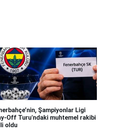
nerbahçe’nin, Şampiyonlar Ligi
ay-Off Turu'ndaki muhtemel rakibi
li oldu