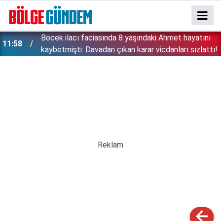
:
Böcek ilacı faciasında 8 yaşındaki Ahmet hayatını
11:58
kaybetmişti: Davadan çıkan karar vicdanları sızlattı!