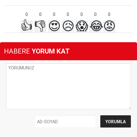
0
0
0
0
0
0
0
👍
👎
😍
😥
😱
😂
😡
HABERE
YORUM KAT