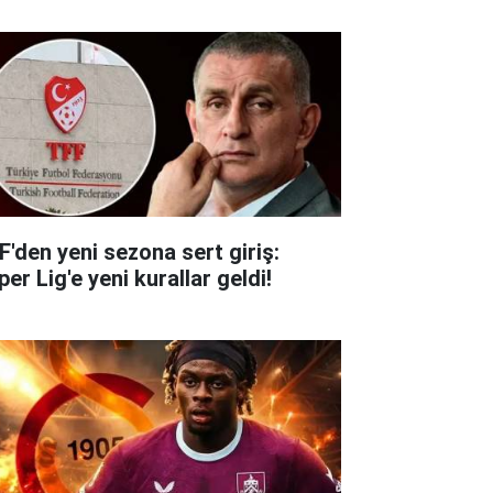
F'den yeni sezona sert giriş:
er Lig'e yeni kurallar geldi!