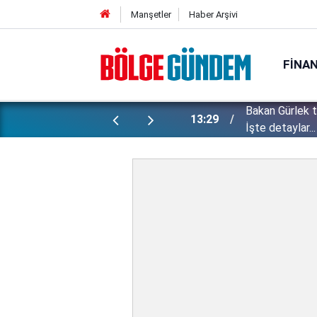
Manşetler
Haber Arşivi
FINA
Bakan Gürlek 
ı yapılan gizli planları deşifre etti!
13:29
İşte detaylar...