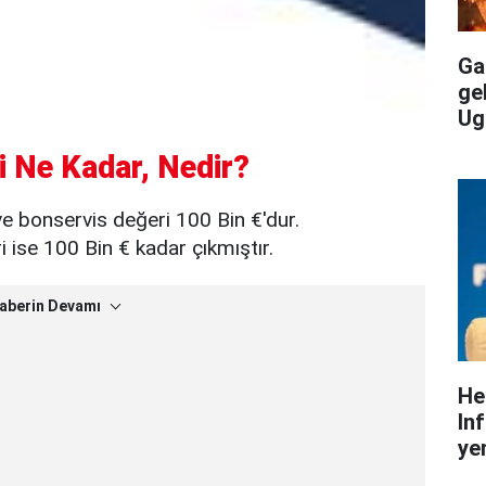
Gal
ge
Ug
i Ne Kadar, Nedir?
e bonservis değeri 100 Bin €'dur.
ise 100 Bin € kadar çıkmıştır.
aberin Devamı
He
In
yen