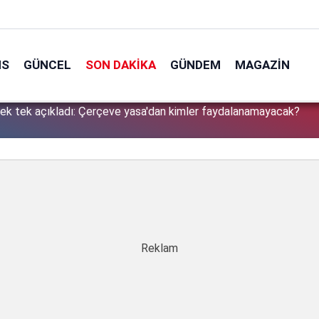
NS
GÜNCEL
SON DAKIKA
GÜNDEM
MAGAZIN
tek tek açıkladı: Çerçeve yasa'dan kimler faydalanamayacak?
1