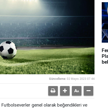
Fe
Pl
bel
Güncelleme:
02 Mayıs 2023 07:44
Futbolseverler genel olarak beğendikleri ve