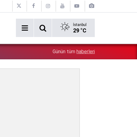
İstanbul
29 °C
2:54
Özgür Özel'e şok! Yüzde 50 ile kazandıkları il, CHP'de k
Günün tüm
haberleri