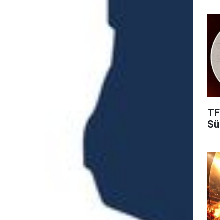
TF
Süp