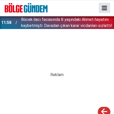
:
Böcek ilacı faciasında 8 yaşındaki Ahmet hayatını
11:58
kaybetmişti: Davadan çıkan karar vicdanları sızlattı!