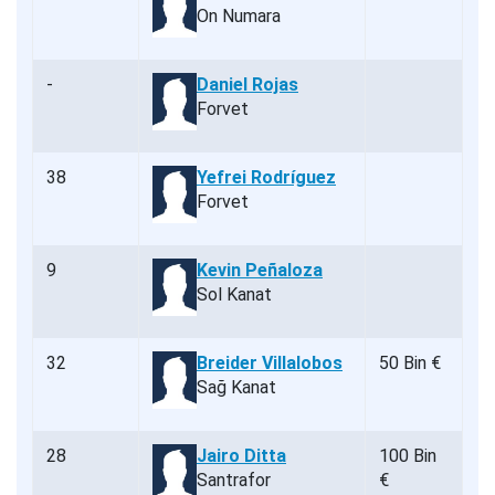
On Numara
-
Daniel Rojas
Forvet
38
Yefrei Rodríguez
Forvet
9
Kevin Peñaloza
Sol Kanat
32
Breider Villalobos
50 Bin €
Sağ Kanat
28
Jairo Ditta
100 Bin
Santrafor
€