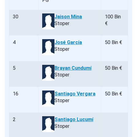
30
Jaison Mina
100 Bin
Stoper
€
4
José García
50 Bin €
Stoper
5
Brayan Cundumí
50 Bin €
Stoper
16
Santiago Vergara
50 Bin €
Stoper
2
Santiago Lucumí
Stoper