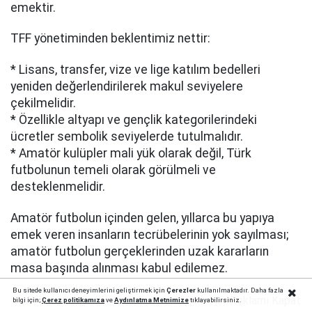
emektir.
TFF yönetiminden beklentimiz nettir:
* Lisans, transfer, vize ve lige katılım bedelleri
yeniden değerlendirilerek makul seviyelere
çekilmelidir.
* Özellikle altyapı ve gençlik kategorilerindeki
ücretler sembolik seviyelerde tutulmalıdır.
* Amatör kulüpler mali yük olarak değil, Türk
futbolunun temeli olarak görülmeli ve
desteklenmelidir.
Amatör futbolun içinden gelen, yıllarca bu yapıya
emek veren insanların tecrübelerinin yok sayılması;
amatör futbolun gerçeklerinden uzak kararların
masa başında alınması kabul edilemez.
Bu sitede kullanıcı deneyimlerini geliştirmek için
Çerezler
kullanılmaktadır. Daha fazla
Reklamı Kapat
bilgi için;
Çerez politika
mıza
ve
Aydınlatma Metnimize
tıklayabilirsiniz.