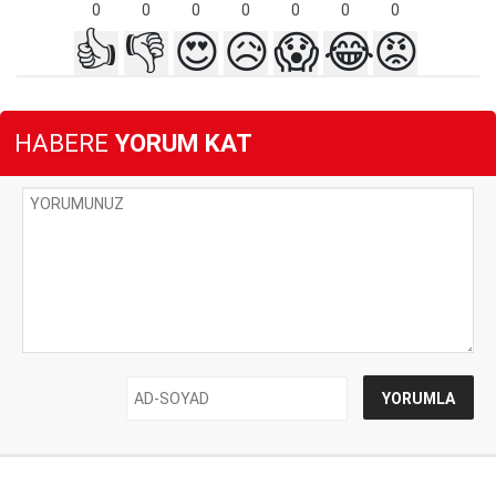
0
0
0
0
0
0
0
👍
👎
😍
😥
😱
😂
😡
HABERE
YORUM KAT