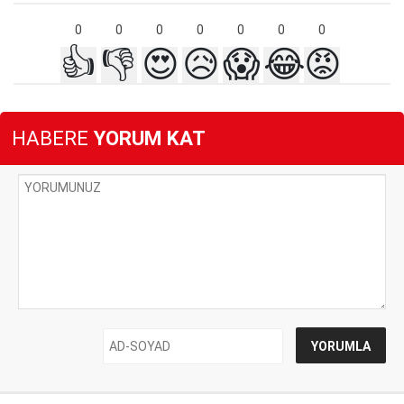
0
0
0
0
0
0
0
👍
👎
😍
😥
😱
😂
😡
HABERE
YORUM KAT