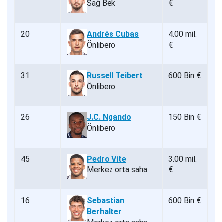
Sağ Bek
€
20
Andrés Cubas
4.00 mil.
Önlibero
€
31
Russell Teibert
600 Bin €
Önlibero
26
J.C. Ngando
150 Bin €
Önlibero
45
Pedro Vite
3.00 mil.
Merkez orta saha
€
16
Sebastian
600 Bin €
Berhalter