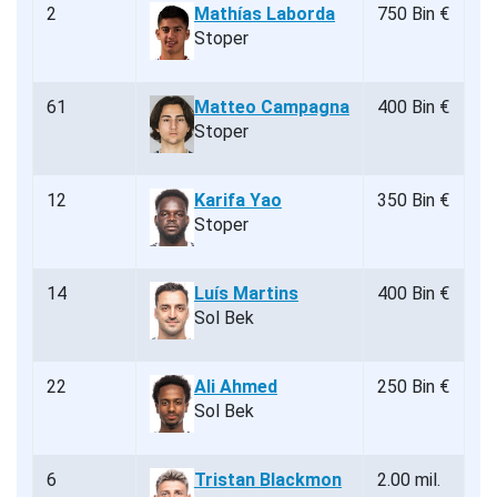
2
Mathías Laborda
750 Bin €
Stoper
61
Matteo Campagna
400 Bin €
Stoper
12
Karifa Yao
350 Bin €
Stoper
14
Luís Martins
400 Bin €
Sol Bek
22
Ali Ahmed
250 Bin €
Sol Bek
6
Tristan Blackmon
2.00 mil.