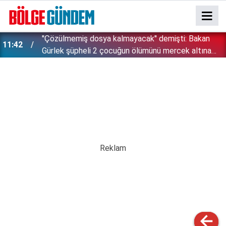
''Çözülmemiş dosya kalmayacak'' demişti: Bakan
11:42
!
Gürlek şüpheli 2 çocuğun ölümünü mercek altına
aldı!