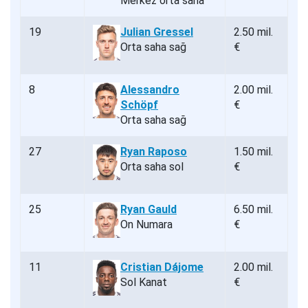
Merkez orta saha
19
Julian Gressel
2.50 mil.
Orta saha sağ
€
8
Alessandro
2.00 mil.
Schöpf
€
Orta saha sağ
27
Ryan Raposo
1.50 mil.
Orta saha sol
€
25
Ryan Gauld
6.50 mil.
On Numara
€
11
Cristian Dájome
2.00 mil.
Sol Kanat
€