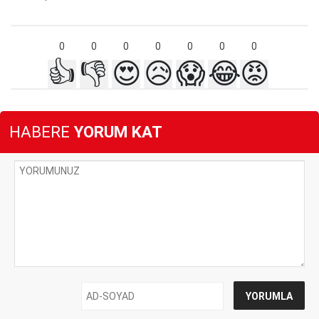
0
0
0
0
0
0
0
👍
👎
😍
😥
😱
😂
😡
HABERE
YORUM KAT