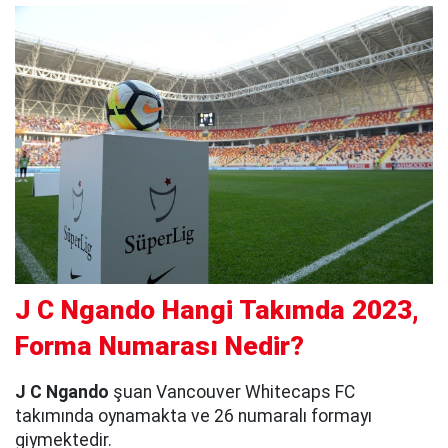
J C Ngando Hangi Takımda 2023,
Forma Numarası Nedir?
J C Ngando
şuan Vancouver Whitecaps FC
takımında oynamakta ve 26 numaralı formayı
giymektedir.