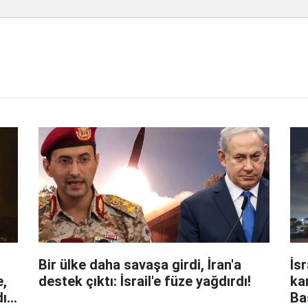
Bir ülke daha savaşa girdi, İran'a
İsr
e,
destek çıktı: İsrail'e füze yağdırdı!
kar
ık,
Ba