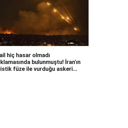
rail hiç hasar olmadı
ıklamasında bulunmuştu! İran'ın
listik füze ile vurduğu askeri
sündeki hasar ortaya çıktı