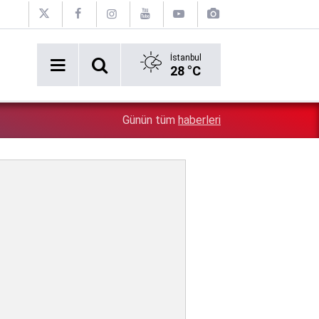
İstanbul
28 °C
0:20
Emekliler dört gözle bekliyordu: Fark ödemeleri hesapla
Günün tüm
haberleri