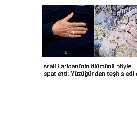
havaya uçurabiliriz!
İsrail Laricani'nin ölümünü böyle
ispat etti: Yüzüğünden teşhis edil