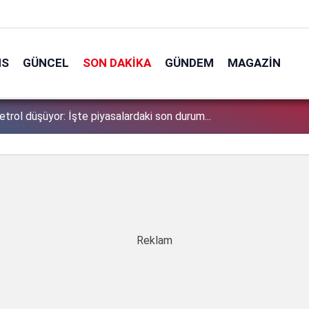
NS
GÜNCEL
SON DAKIKA
GÜNDEM
MAGAZIN
ı Enflasyon Raporu o tarihte açıklanacak!
1