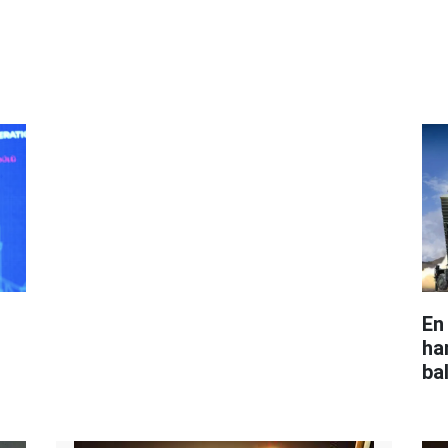
En 
ha
ba