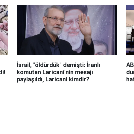
İsrail, "öldürdük" demişti: İranlı
AB
di!
komutan Laricani'nin mesajı
dü
paylaşıldı, Laricani kimdir?
ha