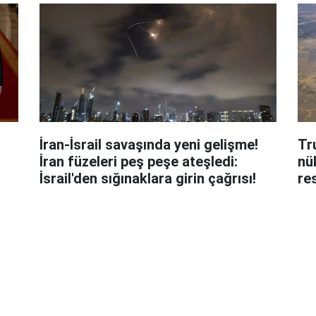
l
İran-İsrail savaşında yeni gelişme!
Tr
İran füzeleri peş peşe ateşledi:
nü
İsrail'den sığınaklara girin çağrısı!
re