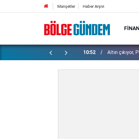
Manşetler
Haber Arşivi
FINA
alardaki son durum...
10:38
Merkez Bankas