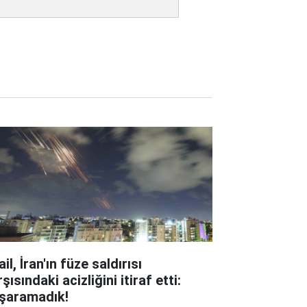
ail, İran'ın füze saldırısı
şısındaki acizliğini itiraf etti:
şaramadık!