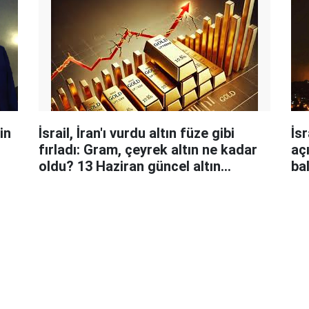
in
İsrail, İran'ı vurdu altın füze gibi
İs
fırladı: Gram, çeyrek altın ne kadar
aç
oldu? 13 Haziran güncel altın
ba
fiyatları
üs