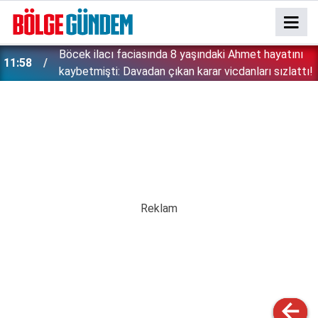
:
Böcek ilacı faciasında 8 yaşındaki Ahmet hayatını
11:58
kaybetmişti: Davadan çıkan karar vicdanları sızlattı!