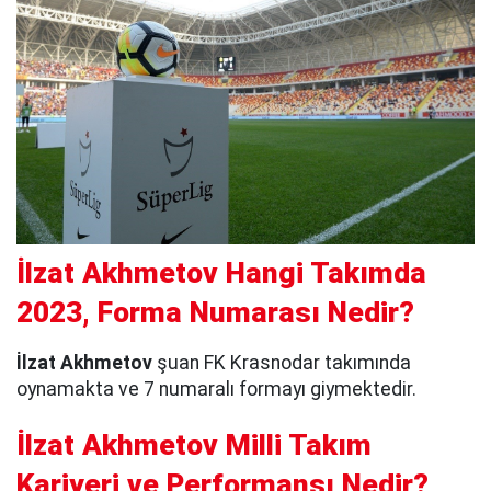
İlzat Akhmetov Hangi Takımda
2023, Forma Numarası Nedir?
İlzat Akhmetov
şuan FK Krasnodar takımında
oynamakta ve 7 numaralı formayı giymektedir.
İlzat Akhmetov Milli Takım
Kariyeri ve Performansı Nedir?