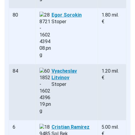
80
Egor Sorokin
1.80 mil.
Stoper
€
84
Vyacheslav
1.20 mil.
Litvinov
€
Stoper
6
Cristian Ramírez
5.00 mil.
Sol Bek
€