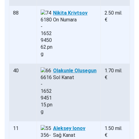
88
Nikita Krivtsov
2.50 mil.
On Numara
€
40
Olakunle Olusegun
1.70 mil.
Sol Kanat
€
11
Aleksey Ionov
1.50 mil.
Sağ Kanat
€