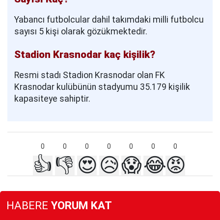
Yabancı futbolcular dahil takımdaki milli futbolcu
sayısı 5 kişi olarak gözükmektedir.
Stadion Krasnodar kaç kişilik?
Resmi stadı Stadion Krasnodar olan FK
Krasnodar kulübünün stadyumu 35.179 kişilik
kapasiteye sahiptir.
0
0
0
0
0
0
0
👍
👎
😍
😥
😱
😂
😡
HABERE
YORUM KAT