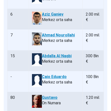
6
Aziz Ganiev
2.00 mil.
Merkez orta saha
€
7
Ahmad Nourollahi
2.00 mil.
Merkez orta saha
€
15
Abdalla Al Naqbi
300 Bin
Merkez orta saha
€
-
Caio Eduardo
100 Bin
Merkez orta saha
€
80
Gustavo
1.20 mil.
On Numara
€