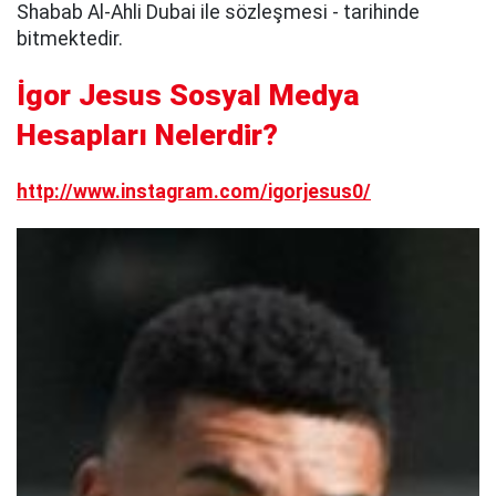
Shabab Al-Ahli Dubai ile sözleşmesi - tarihinde
bitmektedir.
İgor Jesus Sosyal Medya
Hesapları Nelerdir?
http://www.instagram.com/igorjesus0/