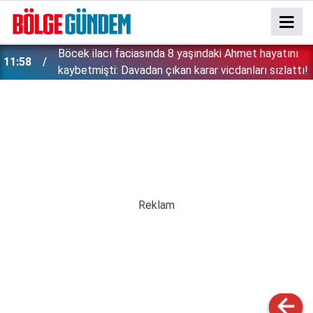
:
Böcek ilacı faciasında 8 yaşındaki Ahmet hayatını
11:58
kaybetmişti: Davadan çıkan karar vicdanları sızlattı!