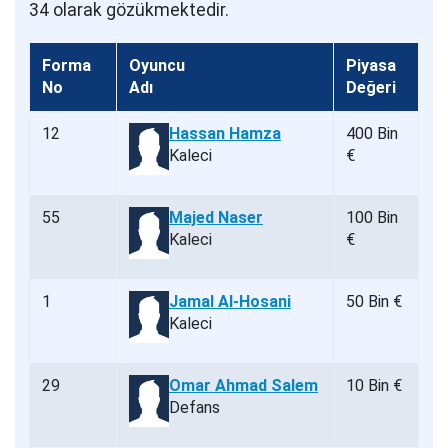
34 olarak gözükmektedir.
Forma
Oyuncu
Piyasa
No
Adı
Değeri
12
Hassan Hamza
400 Bin
Kaleci
€
55
Majed Naser
100 Bin
Kaleci
€
1
Jamal Al-Hosani
50 Bin €
Kaleci
29
Omar Ahmad Salem
10 Bin €
Defans