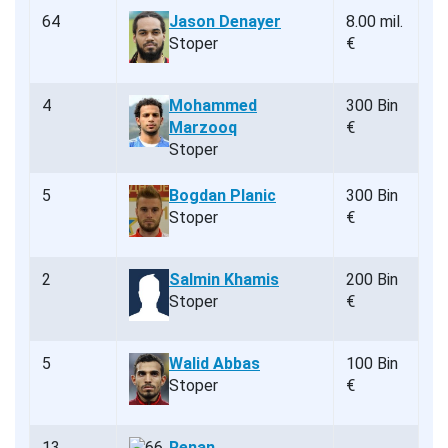
64
Jason Denayer
8.00 mil.
Stoper
€
4
Mohammed
300 Bin
Marzooq
€
Stoper
5
Bogdan Planic
300 Bin
Stoper
€
2
Salmin Khamis
200 Bin
Stoper
€
5
Walid Abbas
100 Bin
Stoper
€
13
Renan