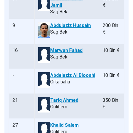
Jamil
€
Sağ Bek
9
Abdulaziz Hussain
200 Bin
Sağ Bek
€
16
Marwan Fahad
10 Bin €
Sağ Bek
-
Abdelaziz Al Blooshi
10 Bin €
Orta saha
21
Tariq Ahmed
350 Bin
Önlibero
€
27
Khalid Salem
Önlibero