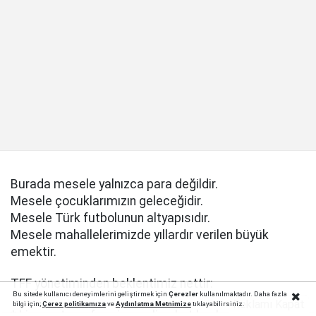
Burada mesele yalnızca para değildir.
Mesele çocuklarımızın geleceğidir.
Mesele Türk futbolunun altyapısıdır.
Mesele mahallelerimizde yıllardır verilen büyük
emektir.
TFF yönetiminden beklentimiz nettir:
Bu sitede kullanıcı deneyimlerini geliştirmek için
Çerezler
kullanılmaktadır. Daha fazla
Reklamı Kapat
bilgi için;
Çerez politika
mıza
ve
Aydınlatma Metnimize
tıklayabilirsiniz.
* Lisans, transfer, vize ve lige katılım bedelleri