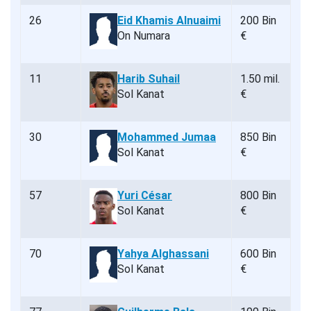
26
Eid Khamis Alnuaimi
200 Bin
On Numara
€
11
Harib Suhail
1.50 mil.
Sol Kanat
€
30
Mohammed Jumaa
850 Bin
Sol Kanat
€
57
Yuri César
800 Bin
Sol Kanat
€
70
Yahya Alghassani
600 Bin
Sol Kanat
€