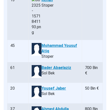
Stoper
45
Mohammad Yousuf
Atiq
Stoper
61
Bader Abaelaziz
700 Bin
Sol Bek
€
20
Yousef Jaber
50 Bin €
Sol Bek
37
Ahmed Abdulla
800 Bin