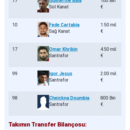
77
Guilherme Bala
100 Bin
Sol Kanat
€
10
Fede Cartabia
1.50 mil.
Sağ Kanat
€
17
Omar Khribin
4.50 mil.
Santrafor
€
99
Igor Jesus
2.00 mil.
Santrafor
€
98
Cheickna Doumbia
800 Bin
Santrafor
€
Takımın Transfer Bilançosu: