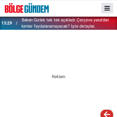
Bakan Gürlek tek tek açıkladı: Çerçeve yasa'dan
13:29
kimler faydalanamayacak? İşte detaylar...