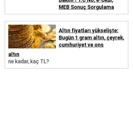
Bakılır? T.C No, e-Okul,
MEB Sonuç Sorgulama
Altın fiyatları yükselişte:
Bugün 1 gram altın, çeyrek,
cumhuriyet ve ons
altın
ne kadar, kaç TL?