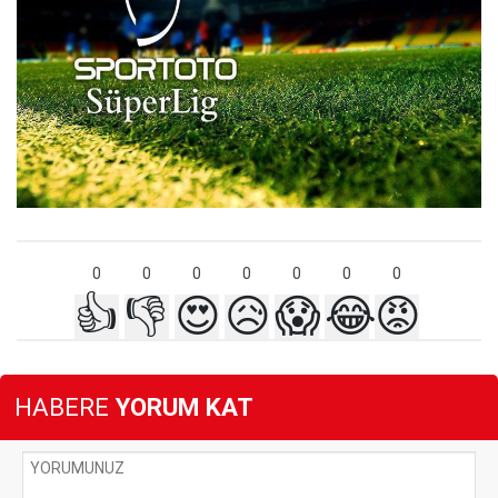
0
0
0
0
0
0
0
👍
👎
😍
😥
😱
😂
😡
HABERE
YORUM KAT