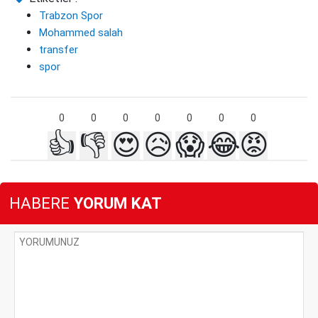
Trabzon Spor
Mohammed salah
transfer
spor
0
0
0
0
0
0
0
👍
👎
😍
😥
😱
😂
😡
HABERE
YORUM KAT