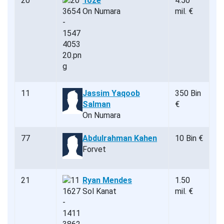
20
Tozé
4.50
On Numara
mil. €
11
Jassim Yaqoob
350 Bin
Salman
€
On Numara
77
Abdulrahman Kahen
10 Bin €
Forvet
21
Ryan Mendes
1.50
Sol Kanat
mil. €