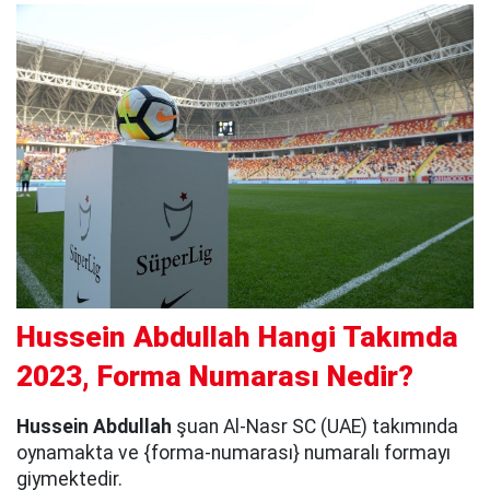
Hussein Abdullah Hangi Takımda
2023, Forma Numarası Nedir?
Hussein Abdullah
şuan Al-Nasr SC (UAE) takımında
oynamakta ve {forma-numarası} numaralı formayı
giymektedir.