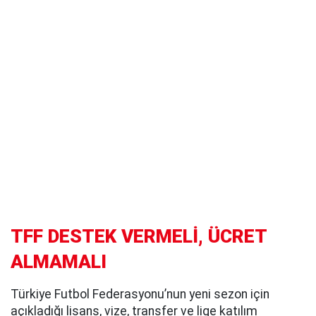
TFF DESTEK VERMELİ, ÜCRET
ALMAMALI
Türkiye Futbol Federasyonu’nun yeni sezon için
açıkladığı lisans, vize, transfer ve lige katılım