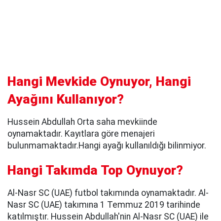
Hangi Mevkide Oynuyor, Hangi
Ayağını Kullanıyor?
Hussein Abdullah Orta saha mevkiinde
oynamaktadır. Kayıtlara göre menajeri
bulunmamaktadır.Hangi ayağı kullanıldığı bilinmiyor.
Hangi Takımda Top Oynuyor?
Al-Nasr SC (UAE) futbol takımında oynamaktadır. Al-
Nasr SC (UAE) takımına 1 Temmuz 2019 tarihinde
katılmıştır. Hussein Abdullah'nin Al-Nasr SC (UAE) ile