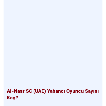
Al-Nasr SC (UAE) Yabancı Oyuncu Sayısı
Kaç?