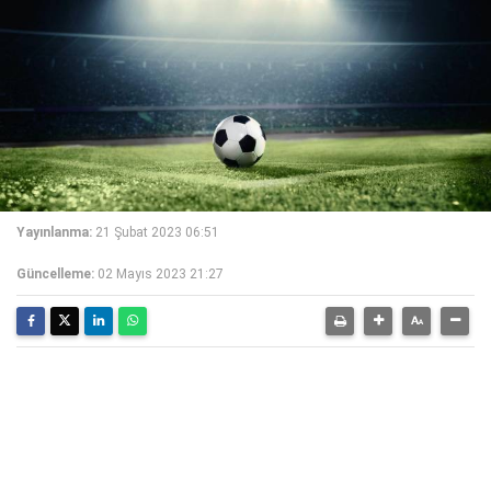
Yayınlanma:
21 Şubat 2023 06:51
Güncelleme:
02 Mayıs 2023 21:27