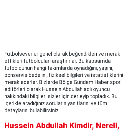
Futbolseverler genel olarak beğendikleri ve merak
ettikleri futbolcuları araştırırlar. Bu kapsamda
futbolcunun hangi takımlarda oynadığını, yaşını,
bonservis bedelini, fiziksel bilgileri ve istatistiklerini
merak ederler. Bizlerde Bölge Gündem Haber spor
editörleri olarak Hussein Abdullah adlı oyuncu
hakkındaki bilgileri sizler için derleyip topladık. Bu
içerikle aradığınız soruların yanıtlarını ve tüm
detaylarını bulabilirsiniz.
Hussein Abdullah Kimdir, Nereli,