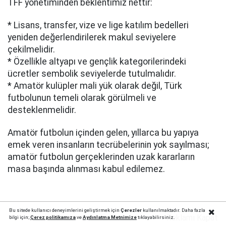
TFF yönetiminden beklentimiz nettir:
* Lisans, transfer, vize ve lige katılım bedelleri
yeniden değerlendirilerek makul seviyelere
çekilmelidir.
* Özellikle altyapı ve gençlik kategorilerindeki
ücretler sembolik seviyelerde tutulmalıdır.
* Amatör kulüpler mali yük olarak değil, Türk
futbolunun temeli olarak görülmeli ve
desteklenmelidir.
Amatör futbolun içinden gelen, yıllarca bu yapıya
emek veren insanların tecrübelerinin yok sayılması;
amatör futbolun gerçeklerinden uzak kararların
masa başında alınması kabul edilemez.
Bu sitede kullanıcı deneyimlerini geliştirmek için
Çerezler
kullanılmaktadır. Daha fazla
Reklamı Kapat
bilgi için;
Çerez politika
mıza
ve
Aydınlatma Metnimize
tıklayabilirsiniz.