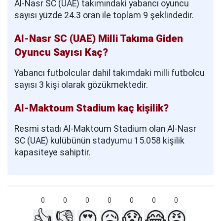
Al-Nasr SC (UAE) takımındaki yabancı oyuncu
sayısı yüzde 24.3 oran ile toplam 9 şeklindedir.
Al-Nasr SC (UAE) Milli Takıma Giden
Oyuncu Sayısı Kaç?
Yabancı futbolcular dahil takımdaki milli futbolcu
sayısı 3 kişi olarak gözükmektedir.
Al-Maktoum Stadium kaç kişilik?
Resmi stadı Al-Maktoum Stadium olan Al-Nasr
SC (UAE) kulübünün stadyumu 15.058 kişilik
kapasiteye sahiptir.
0
0
0
0
0
0
0
👍
👎
😍
😥
😱
😂
😡