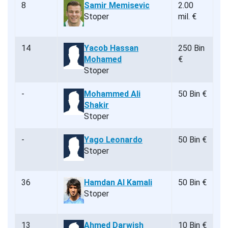
8
Samir Memisevic
2.00
Stoper
mil. €
14
Yacob Hassan
250 Bin
Mohamed
€
Stoper
-
Mohammed Ali
50 Bin €
Shakir
Stoper
-
Yago Leonardo
50 Bin €
Stoper
36
Hamdan Al Kamali
50 Bin €
Stoper
13
Ahmed Darwish
10 Bin €