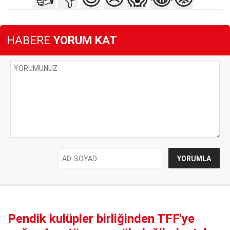
HABERE
YORUM KAT
Pendik kulüpler birliğinden TFF'ye