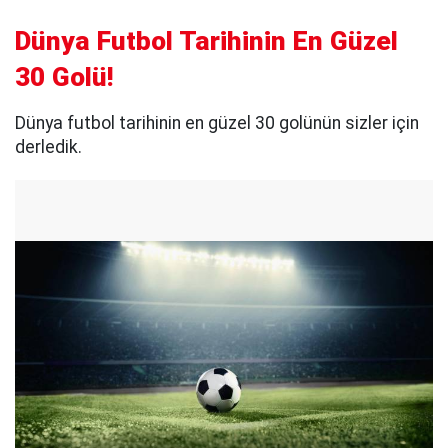
Dünya Futbol Tarihinin En Güzel
30 Golü!
Dünya futbol tarihinin en güzel 30 golünün sizler için
derledik.