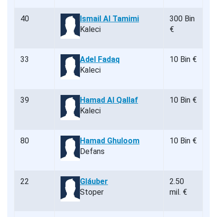
40
Ismail Al Tamimi
300 Bin
Kaleci
€
33
Adel Fadaq
10 Bin €
Kaleci
39
Hamad Al Qallaf
10 Bin €
Kaleci
80
Hamad Ghuloom
10 Bin €
Defans
22
Gláuber
2.50
Stoper
mil. €