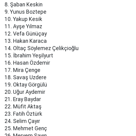
8. Şaban Keskin
9. Yunus Boztepe
10. Yakup Kesik
11. Ayşe Yılmaz
12. Vefa Günüçay
13. Hakan Karaca
14. Oltaç Söylemez Çelikçioğlu
15. İbrahim Yeşilyurt
16. Hasan Özdemir
17. Mira Çenge
18. Savaş Uzdere
19. Oktay Görgülü
20. Uğur Aydemir
21. Eray Baydar
22. Müfit Aktaş
23. Fatih Öztürk
24. Selim Çayır
25. Mehmet Genç
26. Meryem Sayın