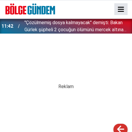
''Çözülmemiş dosya kalmayacak'' demişti: Bakan
11:42
!
Gürlek şüpheli 2 çocuğun ölümünü mercek altına
aldı!