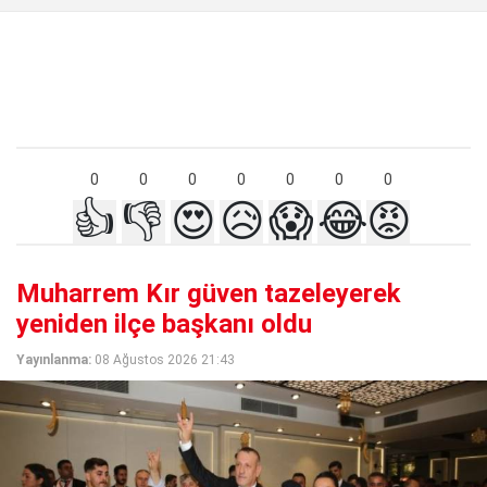
0
0
0
0
0
0
0
👍
👎
😍
😥
😱
😂
😡
Muharrem Kır güven tazeleyerek
yeniden ilçe başkanı oldu
Yayınlanma:
08 Ağustos 2026 21:43