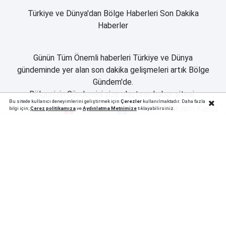
Türkiye ve Dünya'dan Bölge Haberleri Son Dakika
Haberler
Günün Tüm Önemli haberleri Türkiye ve Dünya
gündeminde yer alan son dakika gelişmeleri artık Bölge
Gündem'de.
Bölgenizin Gündemini size ulaştıran haber sitesi..
Bu sitede kullanıcı deneyimlerini geliştirmek için
Çerezler
kullanılmaktadır. Daha fazla
Reklamı Kapat
bilgi için;
Çerez politika
mıza
ve
Aydınlatma Metnimize
tıklayabilirsiniz.
Apple Store Uygulamamız
Google Play Uygulamamız