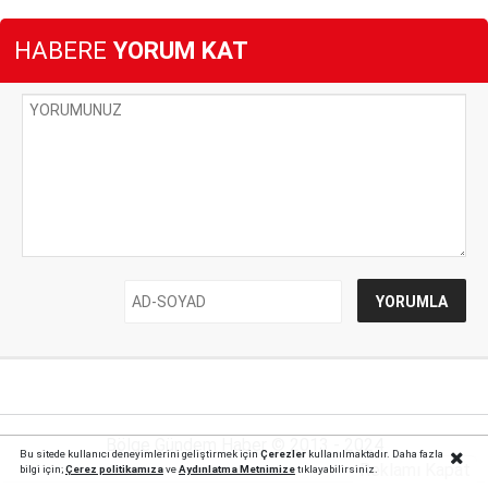
HABERE
YORUM KAT
Bölge Gündem Haber © 2013 - 2024
Bu sitede kullanıcı deneyimlerini geliştirmek için
Çerezler
kullanılmaktadır. Daha fazla
Reklamı Kapat
bilgi için;
Çerez politika
mıza
ve
Aydınlatma Metnimize
tıklayabilirsiniz.