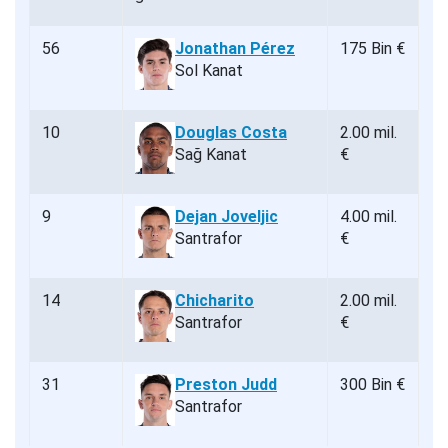
56
Jonathan Pérez
175 Bin €
Sol Kanat
10
Douglas Costa
2.00 mil.
Sağ Kanat
€
9
Dejan Joveljic
4.00 mil.
Santrafor
€
14
Chicharito
2.00 mil.
Santrafor
€
31
Preston Judd
300 Bin €
Santrafor