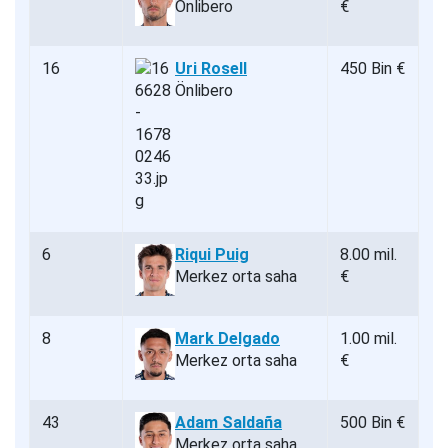
Önlibero
€
16
Uri Rosell
450 Bin €
Önlibero
6
Riqui Puig
8.00 mil.
Merkez orta saha
€
8
Mark Delgado
1.00 mil.
Merkez orta saha
€
43
Adam Saldaña
500 Bin €
Merkez orta saha