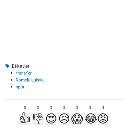
Etiketler :
transfer
Romelu Lukaku
spor
0
0
0
0
0
0
0
👍
👎
😍
😥
😱
😂
😡