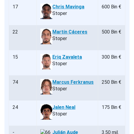
17
Chris Mavinga
600 Bin €
Stoper
22
Martín Cáceres
500 Bin €
Stoper
15
Eriq Zavaleta
300 Bin €
Stoper
74
Marcus Ferkranus
250 Bin €
Stoper
24
Jalen Neal
175 Bin €
Stoper
-
Julián Aude
3.50 mil.