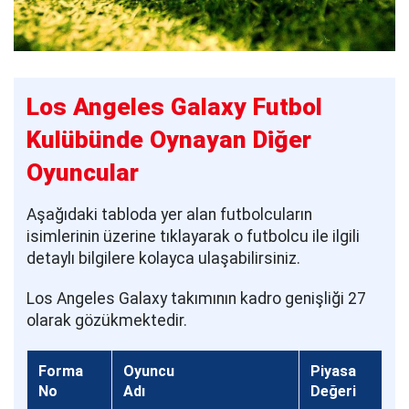
Los Angeles Galaxy Futbol
Kulübünde Oynayan Diğer
Oyuncular
Aşağıdaki tabloda yer alan futbolcuların
isimlerinin üzerine tıklayarak o futbolcu ile ilgili
detaylı bilgilere kolayca ulaşabilirsiniz.
Los Angeles Galaxy takımının kadro genişliği 27
olarak gözükmektedir.
Forma
Oyuncu
Piyasa
No
Adı
Değeri