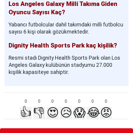
Los Angeles Galaxy Milli Takıma Giden
Oyuncu Sayısı Kaç?
Yabancı futbolcular dahil takımdaki milli futbolcu
sayısı 6 kişi olarak gözükmektedir.
Dignity Health Sports Park kaç kişilik?
Resmi stadı Dignity Health Sports Park olan Los
Angeles Galaxy kulübünün stadyumu 27.000
kişilik kapasiteye sahiptir.
0
0
0
0
0
0
0
👍
👎
😍
😥
😱
😂
😡