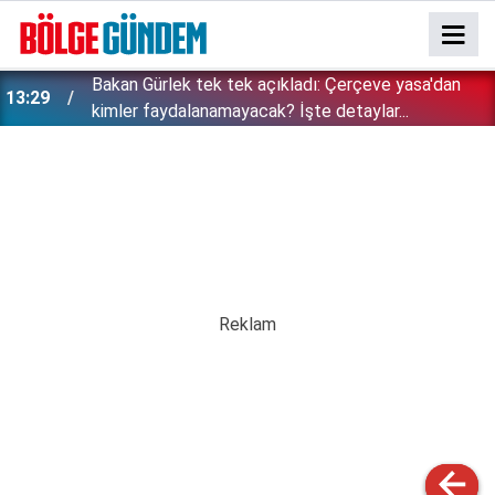
Bakan Gürlek tek tek açıkladı: Çerçeve yasa'dan
13:29
kimler faydalanamayacak? İşte detaylar...