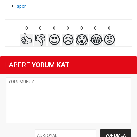
spor
0
0
0
0
0
0
0
👍
👎
😍
😥
😱
😂
😡
HABERE
YORUM KAT