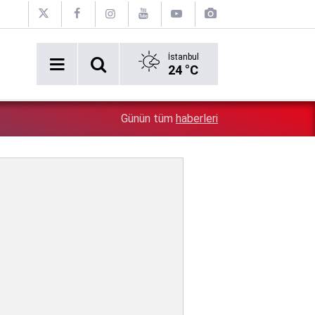
İstanbul
24 °C
Sevgilisiyle bel altı mesajları ortaya çıkmıştı: Mender
4:32
Günün tüm
haberleri
İlkay Çiçek, kesin ihraç talebiyle disipline sevk edildi!