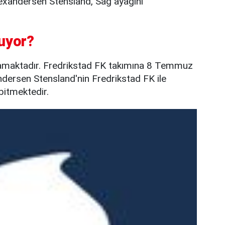
Alexandersen Stensland, Sağ ayağını
uyor?
namaktadır. Fredrikstad FK takımına 8 Temmuz
andersen Stensland'nin Fredrikstad FK ile
bitmektedir.