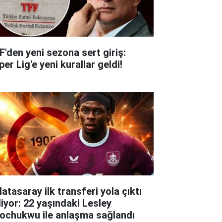
F'den yeni sezona sert giriş:
er Lig'e yeni kurallar geldi!
atasaray ilk transferi yola çıktı
liyor: 22 yaşındaki Lesley
ochukwu ile anlaşma sağlandı