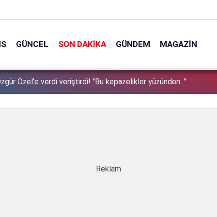
NS
GÜNCEL
SON DAKIKA
GÜNDEM
MAGAZIN
zgür Özel'e verdi veriştirdi! ''Bu kepazelikler yüzünden..."
1