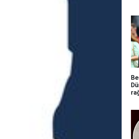
Be
Dü
ra