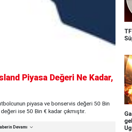
TF
Süp
sland Piyasa Değeri Ne Kadar,
futbolcunun piyasa ve bonservis değeri 50 Bin
eğeri ise 50 Bin € kadar çıkmıştır.
Gal
ge
Ug
aberin Devamı