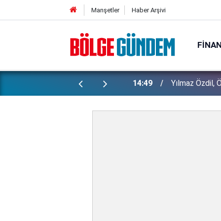
Manşetler
Haber Arşivi
FINA
oldu taştı!
14:49
Yılmaz Özdil, Ö