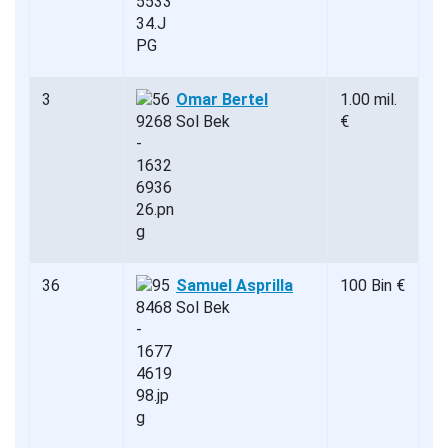
3
Omar Bertel
1.00 mil.
Sol Bek
€
36
Samuel Asprilla
100 Bin €
Sol Bek