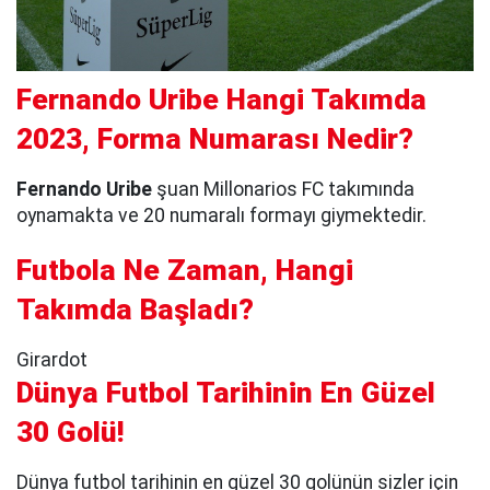
Fernando Uribe Hangi Takımda
2023, Forma Numarası Nedir?
Fernando Uribe
şuan Millonarios FC takımında
oynamakta ve 20 numaralı formayı giymektedir.
Futbola Ne Zaman, Hangi
Takımda Başladı?
Girardot
Dünya Futbol Tarihinin En Güzel
30 Golü!
Dünya futbol tarihinin en güzel 30 golünün sizler için