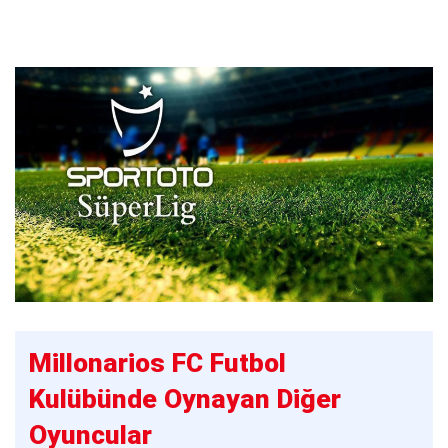
Millonarios FC Futbol
Kulübünde Oynayan Diğer
Oyuncular