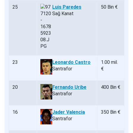
25
Luis Paredes
50 Bin €
Sağ Kanat
23
Leonardo Castro
1.00 mil.
Santrafor
€
20
Fernando Uribe
400 Bin €
Santrafor
16
Jader Valencia
350 Bin €
Santrafor