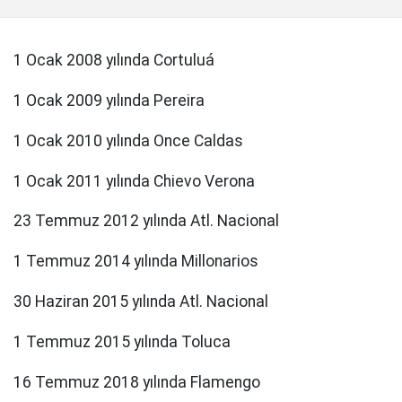
1 Ocak 2008 yılında Cortuluá
1 Ocak 2009 yılında Pereira
1 Ocak 2010 yılında Once Caldas
1 Ocak 2011 yılında Chievo Verona
23 Temmuz 2012 yılında Atl. Nacional
1 Temmuz 2014 yılında Millonarios
30 Haziran 2015 yılında Atl. Nacional
1 Temmuz 2015 yılında Toluca
16 Temmuz 2018 yılında Flamengo