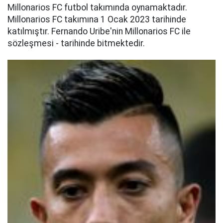
Millonarios FC futbol takımında oynamaktadır.
Millonarios FC takımına 1 Ocak 2023 tarihinde
katılmıştır. Fernando Uribe'nin Millonarios FC ile
sözleşmesi - tarihinde bitmektedir.