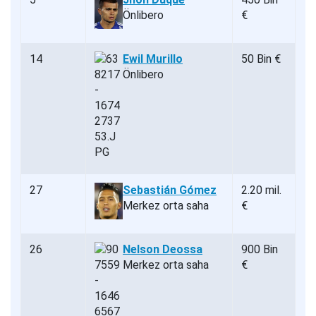
Önlibero
€
14
Ewil Murillo
50 Bin €
Önlibero
27
Sebastián Gómez
2.20 mil.
Merkez orta saha
€
26
Nelson Deossa
900 Bin
Merkez orta saha
€