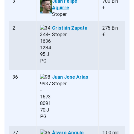
3
Juan Felipe
700 Bin
Aguirre
€
Stoper
2
Cristián Zapata
275 Bin
Stoper
€
36
Juan Jose Arias
Stoper
77
Álvaro Angulo
1.00 mil.