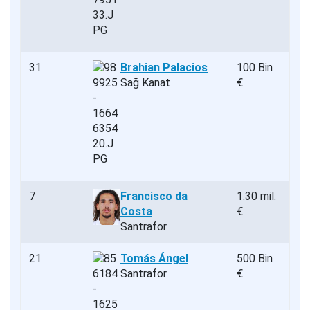
31
Brahian Palacios
100 Bin
Sağ Kanat
€
7
Francisco da
1.30 mil.
Costa
€
Santrafor
21
Tomás Ángel
500 Bin
Santrafor
€