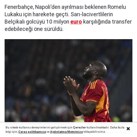
Fenerbahçe, Napoli'den ayrılması beklenen Romelu
Lukaku için harekete geçti. Sarı-lacivertlilerin
Belçikalı golcüyü 10 milyon
euro
karşılığında transfer
edebileceği öne sürüldü.
Bu sitede kullanıcı deneyimlerini geliştirmek için
Çerezler
kullanılmaktadır. Daha fazla
Reklamı Kapat
bilgi için;
Çerez politika
mıza
ve
Aydınlatma Metnimize
tıklayabilirsiniz.
Transfer çalışmalarını sürdüren
Fenerbahçe
'nin