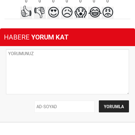
0
0
0
0
0
0
0
👍
👎
😍
😥
😱
😂
😡
HABERE
YORUM KAT