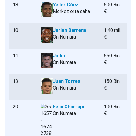
18
Yéiler Góez
500 Bin
Merkez orta saha
€
10
Jarlan Barrera
1.40 mil.
On Numara
€
11
Jader
550 Bin
On Numara
€
13
Juan Torres
150 Bin
On Numara
€
29
Felix Charrupí
100 Bin
On Numara
€