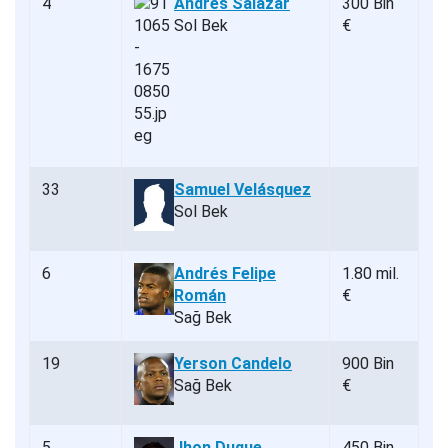
4
Andrés Salazar
300 Bin
Sol Bek
€
33
Samuel Velásquez
Sol Bek
6
Andrés Felipe
1.80 mil.
Román
€
Sağ Bek
19
Yerson Candelo
900 Bin
Sağ Bek
€
5
Jhon Duque
450 Bin