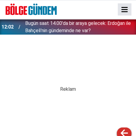
Bugün saat 14.00'da bir araya gelecek: Erdoğan ile
12:02
Bahçeli'nin gündeminde ne var?