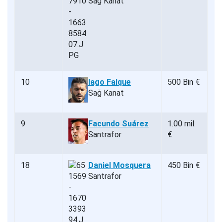
Sağ Kanat
10
Iago Falque
500 Bin €
Sağ Kanat
9
Facundo Suárez
1.00 mil.
Santrafor
€
18
Daniel Mosquera
450 Bin €
Santrafor