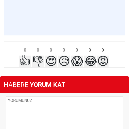
0
0
0
0
0
0
0
👍
👎
😍
😥
😱
😂
😡
HABERE
YORUM KAT