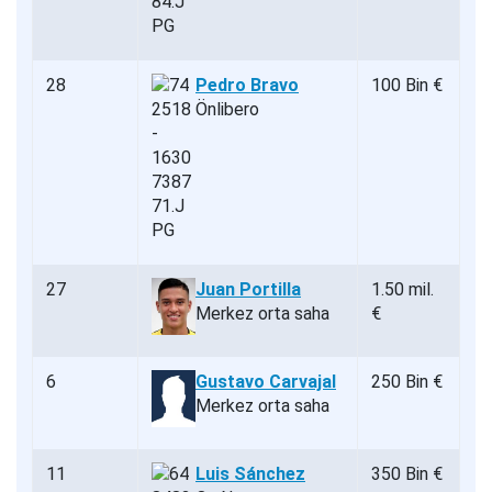
28
Pedro Bravo
100 Bin €
Önlibero
27
Juan Portilla
1.50 mil.
Merkez orta saha
€
6
Gustavo Carvajal
250 Bin €
Merkez orta saha
11
Luis Sánchez
350 Bin €