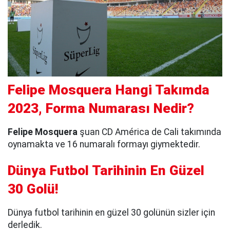
Felipe Mosquera Hangi Takımda
2023, Forma Numarası Nedir?
Felipe Mosquera
şuan CD América de Cali takımında
oynamakta ve 16 numaralı formayı giymektedir.
Dünya Futbol Tarihinin En Güzel
30 Golü!
Dünya futbol tarihinin en güzel 30 golünün sizler için
derledik.