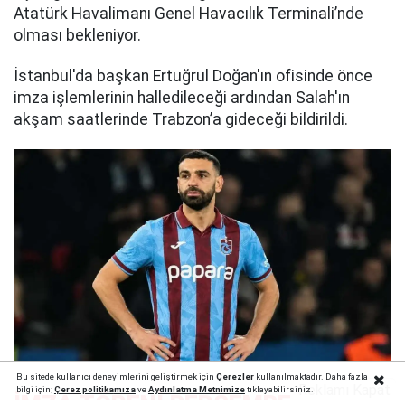
Atatürk Havalimanı Genel Havacılık Terminali’nde
olması bekleniyor.
İstanbul'da başkan Ertuğrul Doğan'ın ofisinde önce
imza işlemlerinin halledileceği ardından Salah'ın
akşam saatlerinde Trabzon’a gideceği bildirildi.
Bu sitede kullanıcı deneyimlerini geliştirmek için
Çerezler
kullanılmaktadır. Daha fazla
Reklamı Kapat
bilgi için;
Çerez politika
mıza
ve
Aydınlatma Metnimize
tıklayabilirsiniz.
İMZA TÖRENİ PERŞEMBE