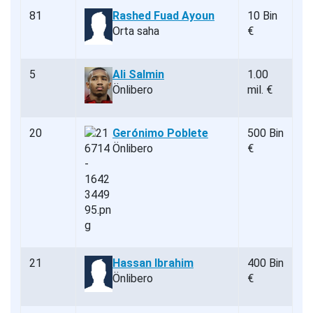
81
Rashed Fuad Ayoun
10 Bin
Orta saha
€
5
Ali Salmin
1.00
Önlibero
mil. €
20
Gerónimo Poblete
500 Bin
Önlibero
€
21
Hassan Ibrahim
400 Bin
Önlibero
€