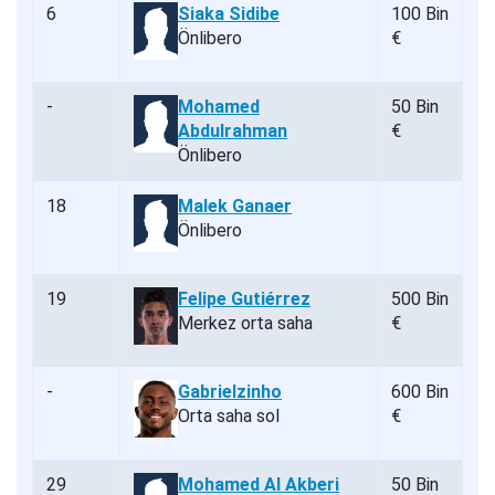
6
Siaka Sidibe
100 Bin
Önlibero
€
-
Mohamed
50 Bin
Abdulrahman
€
Önlibero
18
Malek Ganaer
Önlibero
19
Felipe Gutiérrez
500 Bin
Merkez orta saha
€
-
Gabrielzinho
600 Bin
Orta saha sol
€
29
Mohamed Al Akberi
50 Bin