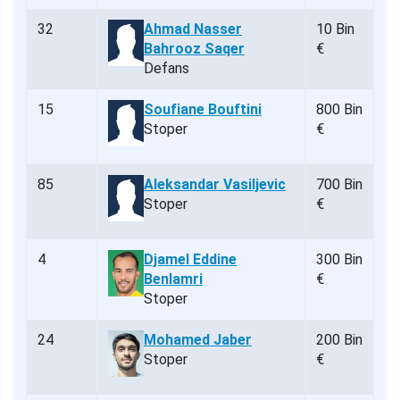
32
Ahmad Nasser
10 Bin
Bahrooz Saqer
€
Defans
15
Soufiane Bouftini
800 Bin
Stoper
€
85
Aleksandar Vasiljevic
700 Bin
Stoper
€
4
Djamel Eddine
300 Bin
Benlamri
€
Stoper
24
Mohamed Jaber
200 Bin
Stoper
€