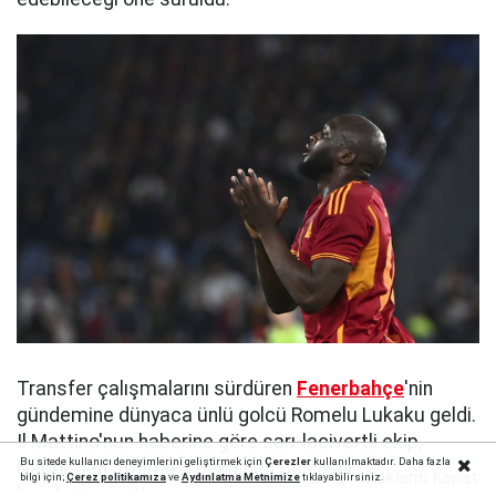
Transfer çalışmalarını sürdüren
Fenerbahçe
'nin
gündemine dünyaca ünlü golcü Romelu Lukaku geldi.
Il Mattino'nun haberine göre sarı-lacivertli ekip,
Bu sitede kullanıcı deneyimlerini geliştirmek için
Çerezler
kullanılmaktadır. Daha fazla
Napoli'den ayrılması beklenen Belçikalı santrfor için
Reklamı Kapat
bilgi için;
Çerez politika
mıza
ve
Aydınlatma Metnimize
tıklayabilirsiniz.
harekete geçti.