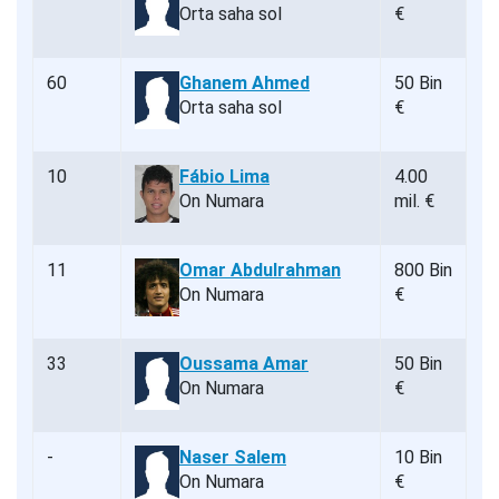
Orta saha sol
€
60
Ghanem Ahmed
50 Bin
Orta saha sol
€
10
Fábio Lima
4.00
On Numara
mil. €
11
Omar Abdulrahman
800 Bin
On Numara
€
33
Oussama Amar
50 Bin
On Numara
€
-
Naser Salem
10 Bin
On Numara
€