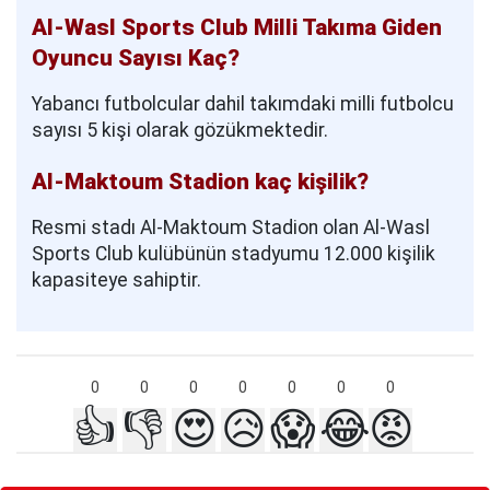
Al-Wasl Sports Club Milli Takıma Giden
Oyuncu Sayısı Kaç?
Yabancı futbolcular dahil takımdaki milli futbolcu
sayısı 5 kişi olarak gözükmektedir.
Al-Maktoum Stadion kaç kişilik?
Resmi stadı Al-Maktoum Stadion olan Al-Wasl
Sports Club kulübünün stadyumu 12.000 kişilik
kapasiteye sahiptir.
0
0
0
0
0
0
0
👍
👎
😍
😥
😱
😂
😡