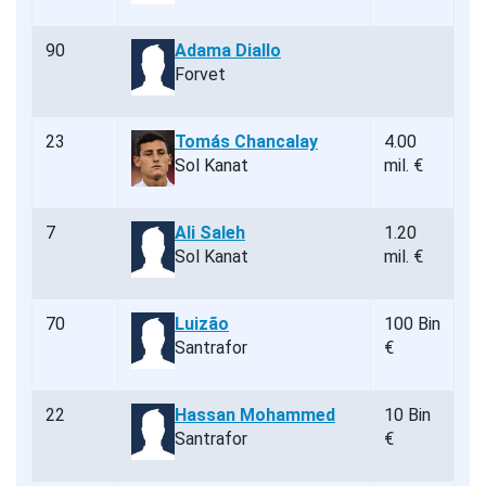
90
Adama Diallo
Forvet
23
Tomás Chancalay
4.00
Sol Kanat
mil. €
7
Ali Saleh
1.20
Sol Kanat
mil. €
70
Luizão
100 Bin
Santrafor
€
22
Hassan Mohammed
10 Bin
Santrafor
€