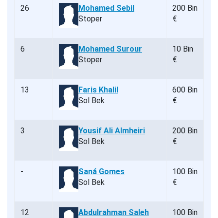
26
Mohamed Sebil
200 Bin
Stoper
€
6
Mohamed Surour
10 Bin
Stoper
€
13
Faris Khalil
600 Bin
Sol Bek
€
3
Yousif Ali Almheiri
200 Bin
Sol Bek
€
-
Saná Gomes
100 Bin
Sol Bek
€
12
Abdulrahman Saleh
100 Bin