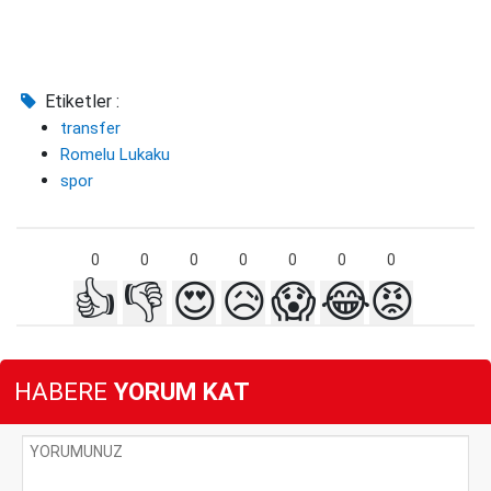
Etiketler :
transfer
Romelu Lukaku
spor
0
0
0
0
0
0
0
👍
👎
😍
😥
😱
😂
😡
HABERE
YORUM KAT