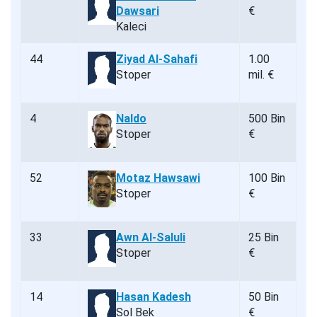
Dawsari
€
Kaleci
44
Ziyad Al-Sahafi
1.00
Stoper
mil. €
4
Naldo
500 Bin
Stoper
€
52
Motaz Hawsawi
100 Bin
Stoper
€
33
Awn Al-Saluli
25 Bin
Stoper
€
14
Hasan Kadesh
50 Bin
Sol Bek
€