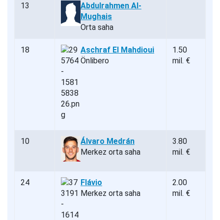
13
Abdulrahmen Al-
Mughais
Orta saha
18
Aschraf El Mahdioui
1.50
Önlibero
mil. €
10
Álvaro Medrán
3.80
Merkez orta saha
mil. €
24
Flávio
2.00
Merkez orta saha
mil. €