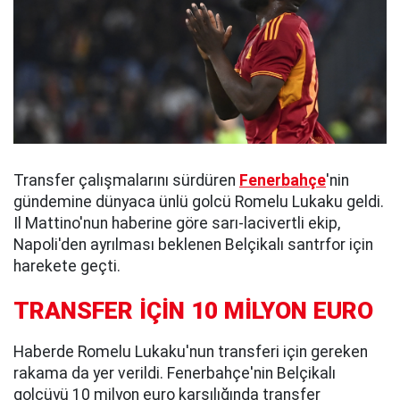
Transfer çalışmalarını sürdüren
Fenerbahçe
'nin
gündemine dünyaca ünlü golcü Romelu Lukaku geldi.
Il Mattino'nun haberine göre sarı-lacivertli ekip,
Napoli'den ayrılması beklenen Belçikalı santrfor için
harekete geçti.
TRANSFER İÇİN 10 MİLYON EURO
Haberde Romelu Lukaku'nun transferi için gereken
rakama da yer verildi. Fenerbahçe'nin Belçikalı
golcüyü 10 milyon euro karşılığında transfer