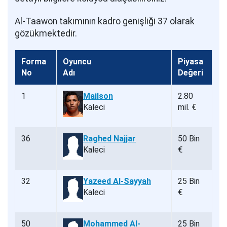
Al-Taawon takımının kadro genişliği 37 olarak
gözükmektedir.
Forma
Oyuncu
Piyasa
No
Adı
Değeri
1
Mailson
2.80
Kaleci
mil. €
36
Raghed Najjar
50 Bin
Kaleci
€
32
Yazeed Al-Sayyah
25 Bin
Kaleci
€
50
Mohammed Al-
25 Bin