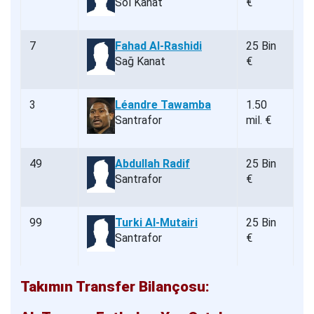
Sol Kanat
€
7
Fahad Al-Rashidi
25 Bin
Sağ Kanat
€
3
Léandre Tawamba
1.50
Santrafor
mil. €
49
Abdullah Radif
25 Bin
Santrafor
€
99
Turki Al-Mutairi
25 Bin
Santrafor
€
Takımın Transfer Bilançosu: