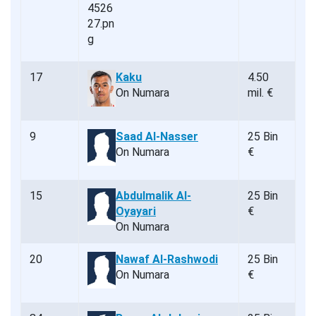
17
Kaku
4.50
On Numara
mil. €
9
Saad Al-Nasser
25 Bin
On Numara
€
15
Abdulmalik Al-
25 Bin
Oyayari
€
On Numara
20
Nawaf Al-Rashwodi
25 Bin
On Numara
€