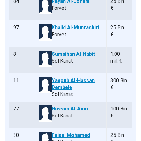
84
Rayan Al-Johani
25 Bin
Forvet
€
97
Khalid Al-Muntashiri
25 Bin
Forvet
€
8
Sumaihan Al-Nabit
1.00
Sol Kanat
mil. €
11
Yaqoub Al-Hassan
300 Bin
Dembele
€
Sol Kanat
77
Hassan Al-Amri
100 Bin
Sol Kanat
€
30
Faisal Mohamed
25 Bin