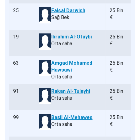
25
Faisal Darwish
25 Bin
Sağ Bek
€
19
Ibrahim Al-Otaybi
25 Bin
Orta saha
€
63
Amgad Mohamed
25 Bin
Hawsawi
€
Orta saha
91
Rakan Al-Tulayhi
25 Bin
Orta saha
€
99
Basil Al-Mehawes
25 Bin
Orta saha
€