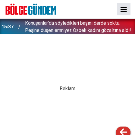
15:26
Çin'in gözü doymuyor: Altın rezervleri doldu taştı!