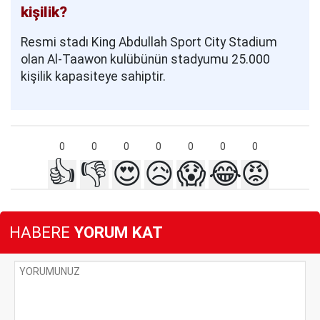
kişilik?
Resmi stadı King Abdullah Sport City Stadium
olan Al-Taawon kulübünün stadyumu 25.000
kişilik kapasiteye sahiptir.
0
0
0
0
0
0
0
👍
👎
😍
😥
😱
😂
😡
HABERE
YORUM KAT