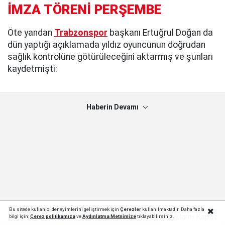
İMZA TÖRENİ PERŞEMBE
Öte yandan
Trabzonspor
başkanı Ertuğrul Doğan da
dün yaptığı açıklamada yıldız oyuncunun doğrudan
sağlık kontrolüne götürüleceğini aktarmış ve şunları
kaydetmişti:
Haberin Devamı
Bu sitede kullanıcı deneyimlerini geliştirmek için
Çerezler
kullanılmaktadır. Daha fazla
Reklamı Kapat
bilgi için;
Çerez politika
mıza
ve
Aydınlatma Metnimize
tıklayabilirsiniz.