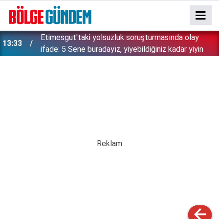
Etimesgut'taki yolsuzluk soruşturmasında olay
13:33
ifade: 5 Sene buradayız, yiyebildiğiniz kadar yiyin