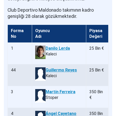
Club Deportivo Maldonado takımının kadro
genişliği 28 olarak gözükmektedir.
Forma
Oyuncu
Piyasa
No
Adı
Değeri
1
Danilo Lerda
25 Bin €
Kaleci
44
Guillermo Reyes
25 Bin €
Kaleci
3
Martín Ferreira
350 Bin
Stoper
€
4
Ángel Cayetano
350 Bin