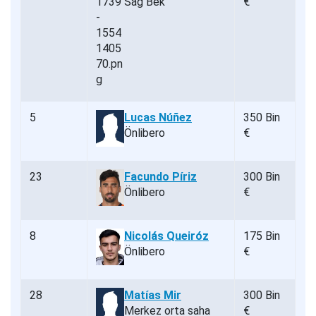
Sağ Bek
€
5
Lucas Núñez
350 Bin
Önlibero
€
23
Facundo Píriz
300 Bin
Önlibero
€
8
Nicolás Queiróz
175 Bin
Önlibero
€
28
Matías Mir
300 Bin
Merkez orta saha
€