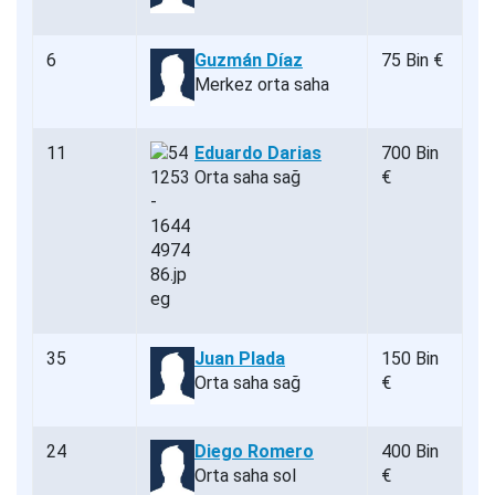
6
Guzmán Díaz
75 Bin €
Merkez orta saha
11
Eduardo Darias
700 Bin
Orta saha sağ
€
35
Juan Plada
150 Bin
Orta saha sağ
€
24
Diego Romero
400 Bin
Orta saha sol
€