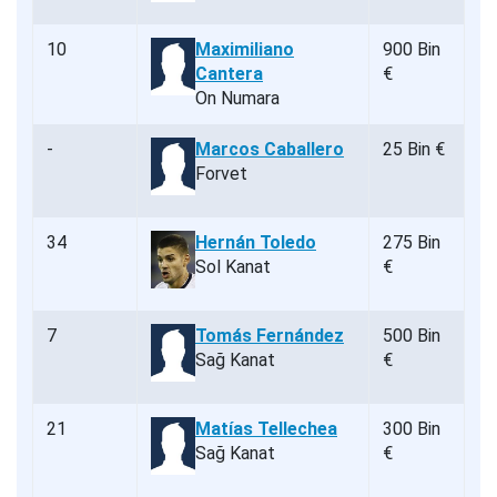
10
Maximiliano
900 Bin
Cantera
€
On Numara
-
Marcos Caballero
25 Bin €
Forvet
34
Hernán Toledo
275 Bin
Sol Kanat
€
7
Tomás Fernández
500 Bin
Sağ Kanat
€
21
Matías Tellechea
300 Bin
Sağ Kanat
€