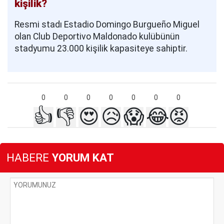
kişilik?
Resmi stadı Estadio Domingo Burgueño Miguel
olan Club Deportivo Maldonado kulübünün
stadyumu 23.000 kişilik kapasiteye sahiptir.
0
0
0
0
0
0
0
👍
👎
😍
😥
😱
😂
😡
HABERE
YORUM KAT