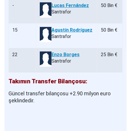
-
Lucas Fernández
50 Bin €
Santrafor
15
Agustín Rodríguez
50 Bin €
Santrafor
22
Enzo Borges
25 Bin €
Santrafor
Takımın Transfer Bilançosu:
Güncel transfer bilançosu +2.90 milyon euro
şeklindedir.