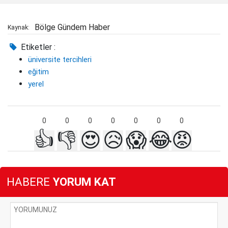
Bölge Gündem Haber
Kaynak:
Etiketler :
üniversite tercihleri
eğitim
yerel
0
0
0
0
0
0
0
👍
👎
😍
😥
😱
😂
😡
HABERE
YORUM KAT