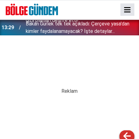
Bakan Gürlek tek tek açıkladı: Çerçeve yasa'dan
13:29
kimler faydalanamayacak? İşte detaylar...