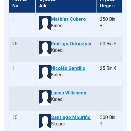
No
Adı
Değeri
-
Mathías Cubero
250 Bin
Kaleci
€
25
Rodrigo Odriozola
50 Bin €
Kaleci
1
Nicolás Gentilio
25 Bin €
Kaleci
-
Lucas Wilkinson
Kaleci
15
Santiago Mouriño
500 Bin
Stoper
€