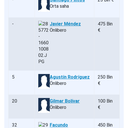
Orta saha
-
Javier Méndez
475 Bin
Önlibero
€
5
Agustín Rodríguez
250 Bin
Önlibero
€
20
Gilmar Bolívar
100 Bin
Önlibero
€
32
Facundo
450 Bin