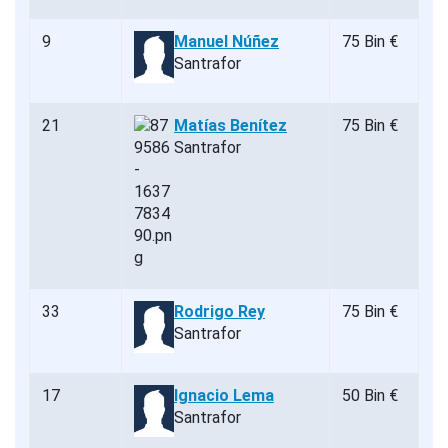
9
Manuel Núñez
75 Bin €
Santrafor
21
Matías Benítez
75 Bin €
Santrafor
33
Rodrigo Rey
75 Bin €
Santrafor
17
Ignacio Lema
50 Bin €
Santrafor