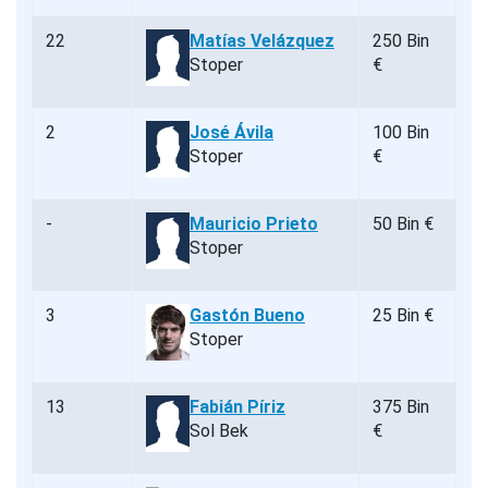
22
Matías Velázquez
250 Bin
Stoper
€
2
José Ávila
100 Bin
Stoper
€
-
Mauricio Prieto
50 Bin €
Stoper
3
Gastón Bueno
25 Bin €
Stoper
13
Fabián Píriz
375 Bin
Sol Bek
€