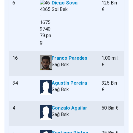
6
Diego Sosa
125 Bin
Sol Bek
€
16
Franco Paredes
1.00 mil.
Sağ Bek
€
34
Agustín Pereira
325 Bin
Sağ Bek
€
4
Gonzalo Aguilar
50 Bin €
Sağ Bek
-
Santiago Pintos
25 Bin €