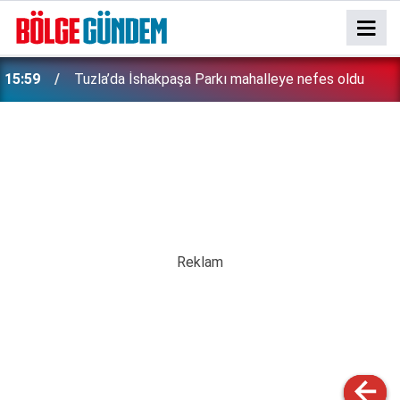
15:59
Tuzla’da İshakpaşa Parkı mahalleye nefes oldu