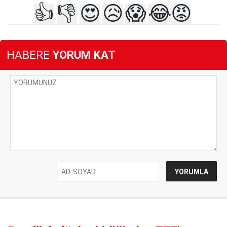
👍
👎
😍
😥
😱
😂
😡
HABERE
YORUM KAT