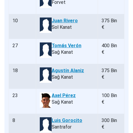
Forvet
10
Juan Rivero
375 Bin
Sol Kanat
€
27
Tomás Verón
400 Bin
Sağ Kanat
€
18
Agustín Alaniz
375 Bin
Sağ Kanat
€
23
Axel Pérez
100 Bin
Sağ Kanat
€
8
Luis Gorocito
300 Bin
Santrafor
€