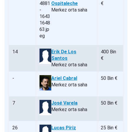
Ospitaleche
€
Merkez orta saha
14
Erik De Los
400 Bin
Santos
€
Merkez orta saha
-
Ariel Cabral
50 Bin €
Merkez orta saha
7
José Varela
50 Bin €
Merkez orta saha
26
Lucas Píriz
25 Bin €