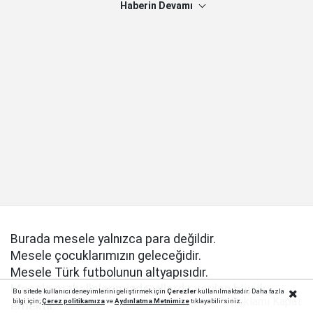
Haberin Devamı
Burada mesele yalnızca para değildir.
Mesele çocuklarımızın geleceğidir.
Mesele Türk futbolunun altyapısıdır.
Mesele mahallelerimizde yıllardır verilen büyük
Bu sitede kullanıcı deneyimlerini geliştirmek için
Çerezler
kullanılmaktadır. Daha fazla
Reklamı Kapat
bilgi için;
Çerez politika
mıza
ve
Aydınlatma Metnimize
tıklayabilirsiniz.
emektir.