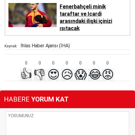
Fenerbahçeli minik
taraftar ve Icardi
arasındaki ilişki içinizi
ısıtacak
İhlas Haber Ajansı (İHA)
Kaynak:
0
0
0
0
0
0
0
👍
👎
😍
😥
😱
😂
😡
HABERE
YORUM KAT