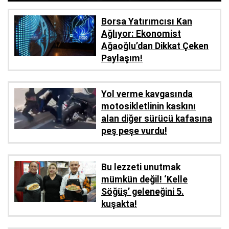
Borsa Yatırımcısı Kan
Ağlıyor: Ekonomist
Ağaoğlu’dan Dikkat Çeken
Paylaşım!
Yol verme kavgasında
motosikletlinin kaskını
alan diğer sürücü kafasına
peş peşe vurdu!
Bu lezzeti unutmak
mümkün değil! ‘Kelle
Söğüş’ geleneğini 5.
kuşakta!