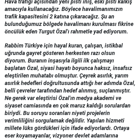
Hava trafiği açısından yeni pisti iniş, eski pisti kalkış
amacıyla kullanacağız. Böylece havalimanımızın
trafik kapasitesini 2 katına çıkaracağız. Şu an
bulunduğumuz bölgede havalimanı kurulması fikrine
öncülük eden Turgut Özal'ı rahmetle yad ediyorum.
Rabbim Türkiye için hayal kuran, çalışan, istikbal
uğrunda gayret gösteren herkesten razı olsun
diyorum. Buranın inşasıyla ilgili ilk çalışmayı
başlatan Özal, siyasi hayatı boyunca haksız, insafsız
eleştirilen muhatabı olmuştur. Çeyrek asırlık, yarım
asırlık hedefleri doğrultusunda attığı her adımda Özal,
belli çevreler tarafından hedef alınmış, suçlanmıştır.
Ne gerek var eleştirisi Özal'ın medya akademi ve
siyaset camiasında en çok maruz kaldığı sorulardan
biriydi. Bu soruyu soranları niyeti projelerin
verimliliğini sorgulamak değildir. Yapılan hizmeti
millete lüks gördükleri için ifade ediyorlardı. Ortaya
eser koyamayanlar, vizyoner devlet adamlarına