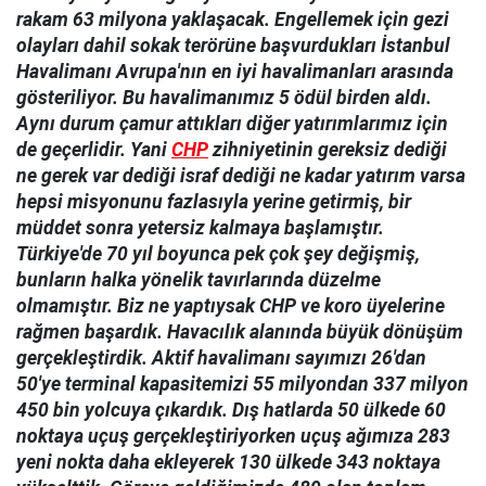
rakam 63 milyona yaklaşacak. Engellemek için gezi
olayları dahil sokak terörüne başvurdukları İstanbul
Havalimanı Avrupa'nın en iyi havalimanları arasında
gösteriliyor. Bu havalimanımız 5 ödül birden aldı.
Aynı durum çamur attıkları diğer yatırımlarımız için
de geçerlidir. Yani
CHP
zihniyetinin gereksiz dediği
ne gerek var dediği israf dediği ne kadar yatırım varsa
hepsi misyonunu fazlasıyla yerine getirmiş, bir
müddet sonra yetersiz kalmaya başlamıştır.
Türkiye'de 70 yıl boyunca pek çok şey değişmiş,
bunların halka yönelik tavırlarında düzelme
olmamıştır. Biz ne yaptıysak CHP ve koro üyelerine
rağmen başardık. Havacılık alanında büyük dönüşüm
gerçekleştirdik. Aktif havalimanı sayımızı 26'dan
50'ye terminal kapasitemizi 55 milyondan 337 milyon
450 bin yolcuya çıkardık. Dış hatlarda 50 ülkede 60
noktaya uçuş gerçekleştiriyorken uçuş ağımıza 283
yeni nokta daha ekleyerek 130 ülkede 343 noktaya