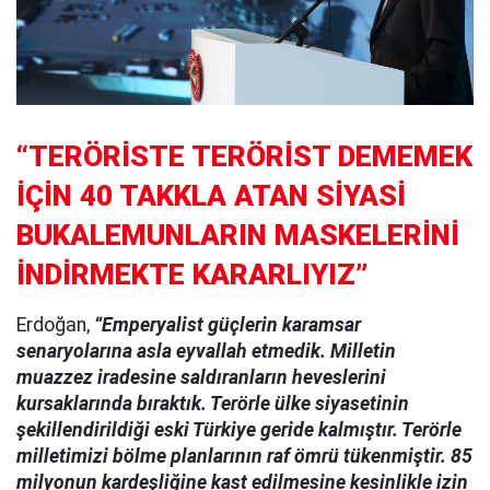
“TERÖRİSTE TERÖRİST DEMEMEK
İÇİN 40 TAKKLA ATAN SİYASİ
BUKALEMUNLARIN MASKELERİNİ
İNDİRMEKTE KARARLIYIZ”
Erdoğan,
“Emperyalist güçlerin karamsar
senaryolarına asla eyvallah etmedik. Milletin
muazzez iradesine saldıranların heveslerini
kursaklarında bıraktık. Terörle ülke siyasetinin
şekillendirildiği eski Türkiye geride kalmıştır. Terörle
milletimizi bölme planlarının raf ömrü tükenmiştir. 85
milyonun kardeşliğine kast edilmesine kesinlikle izin