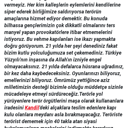
vermeyiz. Her kim kalleşlerin eylemlerini kendilerine
siper ederek birliğimize saldırıyorsa terörün
amaçlarına hizmet ediyor demektir. Bu konuda
bilhassa gençlerimizin çok dikkatli olmalarını ters
manyel yapan provokatörlere itibar etmemelerini
istiyoruz. Bu vehme kapılanları ise ikazı yapmakta
doğru görüyorum. 21 yılda her şeyi denediniz fakat
bizim kutlu yolculuğumuza set çekemediniz. Türkiye
Yüzyılı'nın inşasına da Allah'ın izniyle engel
olmayacaksınız. 21 yılda defalarca hüsrana uğradınız,
bir kez daha kaybedeceksiniz. Oyunlarınızı biliyoruz,
emellerinizi biliyoruz. Ömrümüz yettiğince aziz
milletimizin desteği bizimle olduğu müddetçe sizinle
mücadeleye etmeyi sürdüreceğiz.Terörle yol
yürüyenlere terör örgütlerini maşa olarak kullananlara
iradesini
Kandil
'deki alçaklara teslim edenlere kapı
kulu olanlara meydanı asla bırakmayacağız. Teröriste
terörist dememek için 40 takla atan siyasi