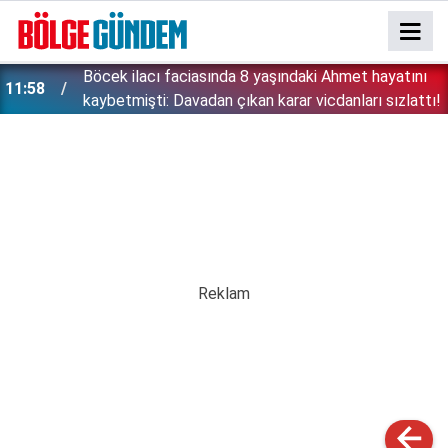
:
Böcek ilacı faciasında 8 yaşındaki Ahmet hayatını
11:58
kaybetmişti: Davadan çıkan karar vicdanları sızlattı!