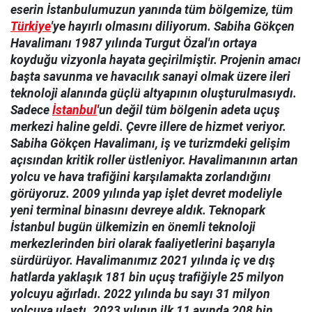
eserin İstanbulumuzun yanında tüm bölgemize, tüm
Türkiye
'ye hayırlı olmasını diliyorum. Sabiha Gökçen
Havalimanı 1987 yılında Turgut Özal'ın ortaya
koyduğu vizyonla hayata geçirilmiştir. Projenin amacı
başta savunma ve havacılık sanayi olmak üzere ileri
teknoloji alanında güçlü altyapının oluşturulmasıydı.
Sadece
İstanbul
'un değil tüm bölgenin adeta uçuş
merkezi haline geldi. Çevre illere de hizmet veriyor.
Sabiha Gökçen Havalimanı, iş ve turizmdeki gelişim
açısından kritik roller üstleniyor. Havalimanının artan
yolcu ve hava trafiğini karşılamakta zorlandığını
görüyoruz. 2009 yılında yap işlet devret modeliyle
yeni terminal binasını devreye aldık. Teknopark
İstanbul bugün ülkemizin en önemli teknoloji
merkezlerinden biri olarak faaliyetlerini başarıyla
sürdürüyor. Havalimanımız 2021 yılında iç ve dış
hatlarda yaklaşık 181 bin uçuş trafiğiyle 25 milyon
yolcuyu ağırladı. 2022 yılında bu sayı 31 milyon
yolcuya ulaştı. 2023 yılının ilk 11 ayında 208 bin