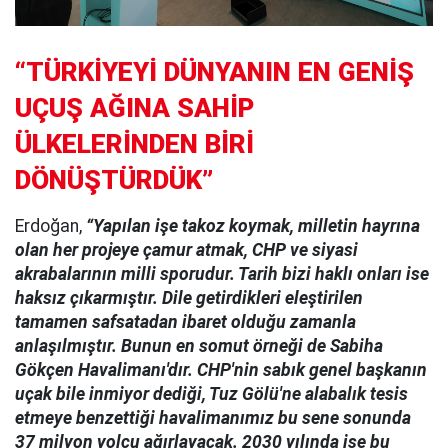
“TÜRKİYEYİ DÜNYANIN EN GENİŞ
UÇUŞ AĞINA SAHİP
ÜLKELERİNDEN BİRİ
DÖNÜŞTÜRDÜK”
Erdoğan,
“Yapılan işe takoz koymak, milletin hayrına
olan her projeye çamur atmak, CHP ve siyasi
akrabalarının milli sporudur. Tarih bizi haklı onları ise
haksız çıkarmıştır. Dile getirdikleri eleştirilen
tamamen safsatadan ibaret olduğu zamanla
anlaşılmıştır. Bunun en somut örneği de Sabiha
Gökçen Havalimanı'dır. CHP'nin sabık genel başkanın
uçak bile inmiyor dediği, Tuz Gölü'ne alabalık tesis
etmeye benzettiği havalimanımız bu sene sonunda
37 milyon yolcu ağırlayacak. 2030 yılında ise bu