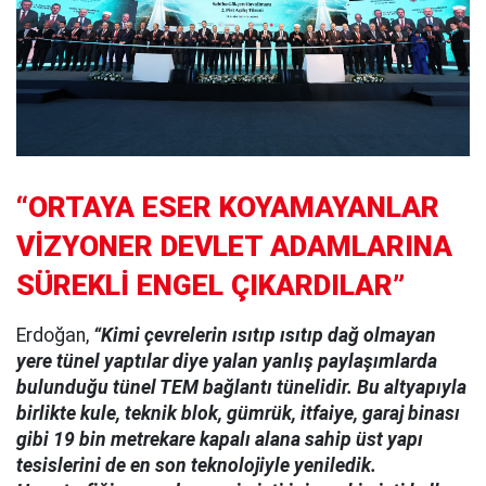
“ORTAYA ESER KOYAMAYANLAR
VİZYONER DEVLET ADAMLARINA
SÜREKLİ ENGEL ÇIKARDILAR”
Erdoğan,
“Kimi çevrelerin ısıtıp ısıtıp dağ olmayan
yere tünel yaptılar diye yalan yanlış paylaşımlarda
bulunduğu tünel TEM bağlantı tünelidir. Bu altyapıyla
birlikte kule, teknik blok, gümrük, itfaiye, garaj binası
gibi 19 bin metrekare kapalı alana sahip üst yapı
tesislerini de en son teknolojiyle yeniledik.