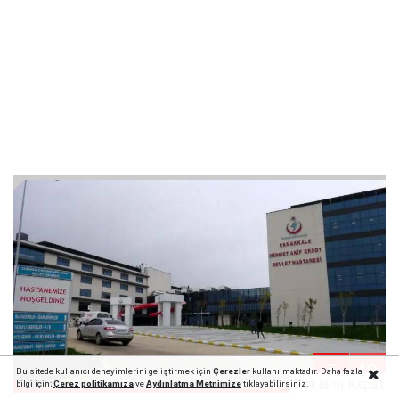
5
10
Bu sitede kullanıcı deneyimlerini geliştirmek için
Çerezler
kullanılmaktadır. Daha fazla
Reklamı Kapat
bilgi için;
Çerez politika
mıza
ve
Aydınlatma Metnimize
tıklayabilirsiniz.